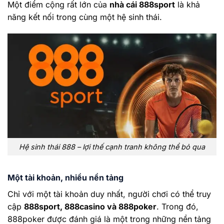
Một điểm cộng rất lớn của
nhà cái 888sport
là khả
năng kết nối trong cùng một hệ sinh thái.
Hệ sinh thái 888 – lợi thế cạnh tranh không thể bỏ qua
Một tài khoản, nhiều nền tảng
Chỉ với một tài khoản duy nhất, người chơi có thể truy
cập
888sport, 888casino và 888poker
. Trong đó,
888poker được đánh giá là một trong những nền tảng