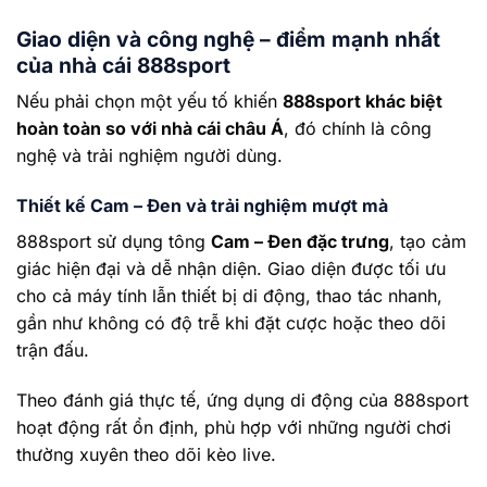
Giao diện và công nghệ – điểm mạnh nhất
của nhà cái 888sport
Nếu phải chọn một yếu tố khiến
888sport khác biệt
hoàn toàn so với nhà cái châu Á
, đó chính là công
nghệ và trải nghiệm người dùng.
Thiết kế Cam – Đen và trải nghiệm mượt mà
888sport sử dụng tông
Cam – Đen đặc trưng
, tạo cảm
giác hiện đại và dễ nhận diện. Giao diện được tối ưu
cho cả máy tính lẫn thiết bị di động, thao tác nhanh,
gần như không có độ trễ khi đặt cược hoặc theo dõi
trận đấu.
Theo đánh giá thực tế, ứng dụng di động của 888sport
hoạt động rất ổn định, phù hợp với những người chơi
thường xuyên theo dõi kèo live.