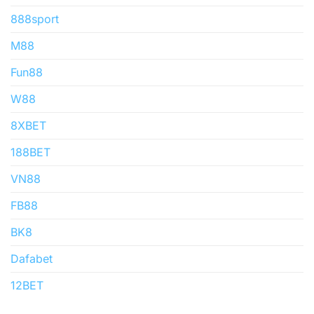
888sport
M88
Fun88
W88
8XBET
188BET
VN88
FB88
BK8
Dafabet
12BET