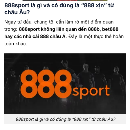
888sport là gì và có đúng là “888 xịn” từ
châu Âu?
Ngay từ đầu, chúng tôi cần làm rõ một điểm quan
trọng:
888sport không liên quan đến 888b, bet888
hay các nhà cái 888 châu Á
. Đây là một thực thể hoàn
toàn khác.
888sport là gì và có đúng là “888 xịn” từ châu Âu?