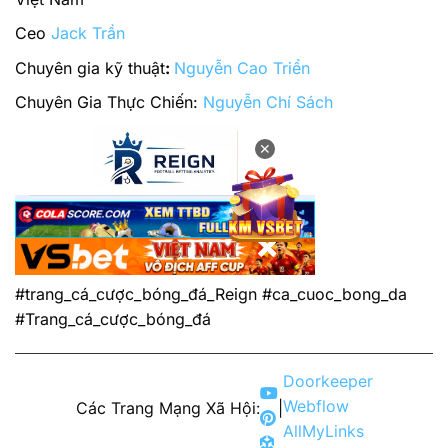
Ceo
Jack Trần
Chuyên gia kỹ thuật
:
Nguyễn Cao Triển
Chuyên Gia Thực Chiến:
Nguyễn Chí Sách
#trang_cá_cược_bóng_đá_Reign #ca_cuoc_bong_da
#Trang_cá_cược_bóng_đá
Doorkeeper
Webflow
Các Trang Mạng Xã Hội:
|
AllMyLinks