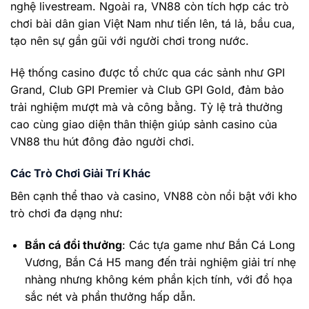
nghệ livestream. Ngoài ra, VN88 còn tích hợp các trò
chơi bài dân gian Việt Nam như tiến lên, tá lả, bầu cua,
tạo nên sự gần gũi với người chơi trong nước.
Hệ thống casino được tổ chức qua các sảnh như GPI
Grand, Club GPI Premier và Club GPI Gold, đảm bảo
trải nghiệm mượt mà và công bằng. Tỷ lệ trả thưởng
cao cùng giao diện thân thiện giúp sảnh casino của
VN88 thu hút đông đảo người chơi.
Các Trò Chơi Giải Trí Khác
Bên cạnh thể thao và casino, VN88 còn nổi bật với kho
trò chơi đa dạng như:
Bắn cá đổi thưởng
: Các tựa game như Bắn Cá Long
Vương, Bắn Cá H5 mang đến trải nghiệm giải trí nhẹ
nhàng nhưng không kém phần kịch tính, với đồ họa
sắc nét và phần thưởng hấp dẫn.