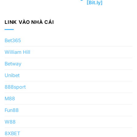
[Bit.ly]
LINK VÀO NHÀ CÁI
Bet365
William Hill
Betway
Unibet
888sport
M88
Fun88
W88
8XBET