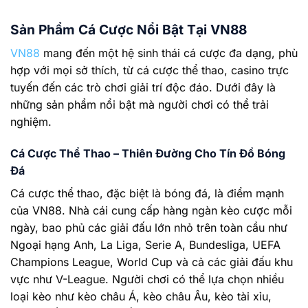
Sản Phẩm Cá Cược Nổi Bật Tại VN88
VN88
mang đến một hệ sinh thái cá cược đa dạng, phù
hợp với mọi sở thích, từ cá cược thể thao, casino trực
tuyến đến các trò chơi giải trí độc đáo. Dưới đây là
những sản phẩm nổi bật mà người chơi có thể trải
nghiệm.
Cá Cược Thể Thao – Thiên Đường Cho Tín Đồ Bóng
Đá
Cá cược thể thao, đặc biệt là bóng đá, là điểm mạnh
của VN88. Nhà cái cung cấp hàng ngàn kèo cược mỗi
ngày, bao phủ các giải đấu lớn nhỏ trên toàn cầu như
Ngoại hạng Anh, La Liga, Serie A, Bundesliga, UEFA
Champions League, World Cup và cả các giải đấu khu
vực như V-League. Người chơi có thể lựa chọn nhiều
loại kèo như kèo châu Á, kèo châu Âu, kèo tài xỉu,