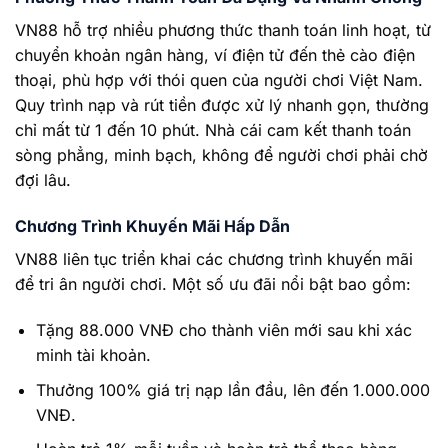
VN88 hỗ trợ nhiều phương thức thanh toán linh hoạt, từ
chuyển khoản ngân hàng, ví điện tử đến thẻ cào điện
thoại, phù hợp với thói quen của người chơi Việt Nam.
Quy trình nạp và rút tiền được xử lý nhanh gọn, thường
chỉ mất từ 1 đến 10 phút. Nhà cái cam kết thanh toán
sòng phẳng, minh bạch, không để người chơi phải chờ
đợi lâu.
Chương Trình Khuyến Mãi Hấp Dẫn
VN88 liên tục triển khai các chương trình khuyến mãi
để tri ân người chơi. Một số ưu đãi nổi bật bao gồm:
Tặng 88.000 VNĐ cho thành viên mới sau khi xác
minh tài khoản.
Thưởng 100% giá trị nạp lần đầu, lên đến 1.000.000
VNĐ.