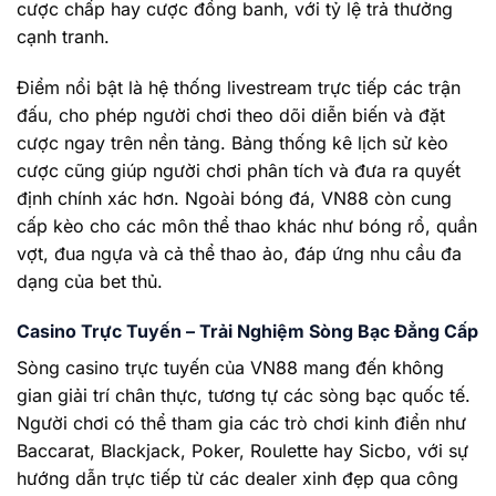
cược chấp hay cược đồng banh, với tỷ lệ trả thưởng
cạnh tranh.
Điểm nổi bật là hệ thống livestream trực tiếp các trận
đấu, cho phép người chơi theo dõi diễn biến và đặt
cược ngay trên nền tảng. Bảng thống kê lịch sử kèo
cược cũng giúp người chơi phân tích và đưa ra quyết
định chính xác hơn. Ngoài bóng đá, VN88 còn cung
cấp kèo cho các môn thể thao khác như bóng rổ, quần
vợt, đua ngựa và cả thể thao ảo, đáp ứng nhu cầu đa
dạng của bet thủ.
Casino Trực Tuyến – Trải Nghiệm Sòng Bạc Đẳng Cấp
Sòng casino trực tuyến của VN88 mang đến không
gian giải trí chân thực, tương tự các sòng bạc quốc tế.
Người chơi có thể tham gia các trò chơi kinh điển như
Baccarat, Blackjack, Poker, Roulette hay Sicbo, với sự
hướng dẫn trực tiếp từ các dealer xinh đẹp qua công