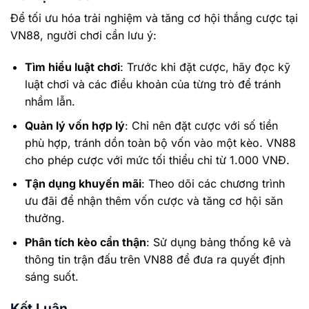
Để tối ưu hóa trải nghiệm và tăng cơ hội thắng cược tại
VN88, người chơi cần lưu ý:
Tìm hiểu luật chơi
: Trước khi đặt cược, hãy đọc kỹ
luật chơi và các điều khoản của từng trò để tránh
nhầm lẫn.
Quản lý vốn hợp lý
: Chỉ nên đặt cược với số tiền
phù hợp, tránh dồn toàn bộ vốn vào một kèo. VN88
cho phép cược với mức tối thiểu chỉ từ 1.000 VNĐ.
Tận dụng khuyến mãi
: Theo dõi các chương trình
ưu đãi để nhận thêm vốn cược và tăng cơ hội săn
thưởng.
Phân tích kèo cẩn thận
: Sử dụng bảng thống kê và
thông tin trận đấu trên VN88 để đưa ra quyết định
sáng suốt.
Kết Luận