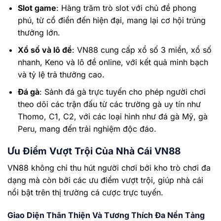
Slot game
: Hàng trăm trò slot với chủ đề phong
phú, từ cổ điển đến hiện đại, mang lại cơ hội trúng
thưởng lớn.
Xổ số và lô đề
: VN88 cung cấp xổ số 3 miền, xổ số
nhanh, Keno và lô đề online, với kết quả minh bạch
và tỷ lệ trả thưởng cao.
Đá gà
: Sảnh đá gà trực tuyến cho phép người chơi
theo dõi các trận đấu từ các trường gà uy tín như
Thomo, C1, C2, với các loại hình như đá gà Mỹ, gà
Peru, mang đến trải nghiệm độc đáo.
Ưu Điểm Vượt Trội Của Nhà Cái VN88
VN88 không chỉ thu hút người chơi bởi kho trò chơi đa
dạng mà còn bởi các ưu điểm vượt trội, giúp nhà cái
nổi bật trên thị trường cá cược trực tuyến.
Giao Diện Thân Thiện Và Tương Thích Đa Nền Tảng