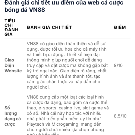
Đánh giá chi tiết ưu điểm của web cá cược
bóng đá VN88
TIÊU
CHÍ
ĐÁNH GIÁ CHI TIẾT
ĐIỂM
ĐÁNH
GIÁ
VN88 có giao diện thân thiện và dễ sử
dụng, được tối ưu hóa cho cả máy tính
và thiết bị di động. Thiết kế hiện đại,
Giao
thông minh giúp người chơi dễ dàng
Diện
truy cập và đặt cược mà không gặp bất
9/10
Website
kỳ trở ngại nào. Giao diện rõ ràng, chất
lượng hình ảnh và âm thanh tốt, tạo
cảm giác chân thực và hấp dẫn cho
người chơi.
VN88 cung cấp một loạt các loại hình
cá cược đa dạng, bao gồm cá cược thể
Số
thao, e-sports, casino live, slot game và
lượng
xổ số. Nhà cái này hợp tác với nhiều
8.5/10
dạng cá
nhà phát triển phần mềm uy tín như
cược
Playtech và Microgaming, mang đến
cho người chơi nhiều lựa chọn phong
phú và hấp dẫn.