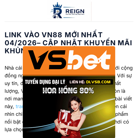
Bỏ
qua
nội
dung
LINK VÀO VN88 MỚI NHẤT
04/2026– CẬP NHẬT KHUYẾN MÃI
KHỦNG 88K
×
Nhà cái VN88 đã trở thành cái tên quen thuộc với cộng
đồng người chơi cá cược bóng đá tại Việt Nam. Với sự
uy tín, đa dạng sản phẩm cá cược và dịch vụ chất
lượng, VN88 không chỉ là sân chơi giải trí mà còn là
nơi mang lại cơ hội săn thưởng hấp dẫn. Trong bài viết
này,
trang cá cược bóng đá
uy tín – sẽ mang đến cái
nhìn chi tiết về VN88, từ lịch sử hình thành, sản phẩm
nổi bật đến các ưu điểm vượt trội, giúp người chơi có
lựa chọn sáng suốt.