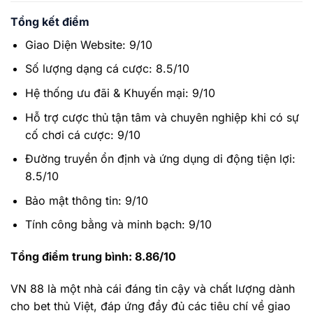
Tổng kết điểm
Giao Diện Website: 9/10
Số lượng dạng cá cược: 8.5/10
Hệ thống ưu đãi & Khuyến mại: 9/10
Hỗ trợ cược thủ tận tâm và chuyên nghiệp khi có sự
cố chơi cá cược: 9/10
Đường truyền ổn định và ứng dụng di động tiện lợi:
8.5/10
Bảo mật thông tin: 9/10
Tính công bằng và minh bạch: 9/10
Tổng điểm trung bình: 8.86/10
VN 88 là một nhà cái đáng tin cậy và chất lượng dành
cho bet thủ Việt, đáp ứng đầy đủ các tiêu chí về giao