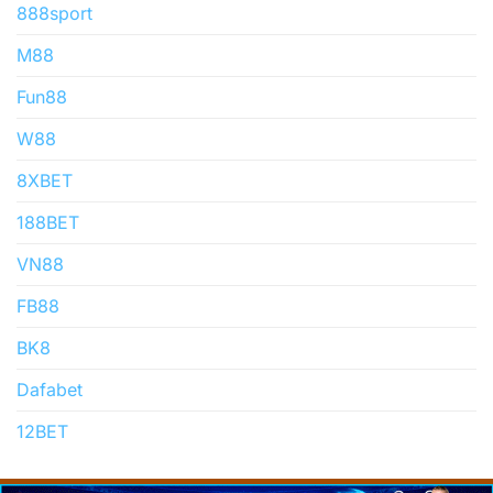
888sport
M88
Fun88
W88
8XBET
188BET
VN88
FB88
BK8
Dafabet
12BET