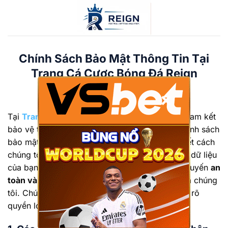
Bỏ
qua
nội
dung
Chính Sách Bảo Mật Thông Tin Tại
Trang Cá Cược Bóng Đá Reign
×
Tại
Trang Cá Cược Bóng Đá Reign
, chúng tôi cam kết
bảo vệ tuyệt đối thông tin cá nhân của bạn. Chính sách
bảo mật này được xây dựng để giải thích chi tiết cách
chúng tôi
thu thập, sử dụng, lưu trữ và bảo vệ
dữ liệu
của bạn, nhằm mang đến một môi trường trực tuyến
an
toàn và minh bạch
khi bạn sử dụng dịch vụ của chúng
tôi. Chúng tôi khuyến khích bạn đọc kỹ để hiểu rõ
quyền lợi của mình.