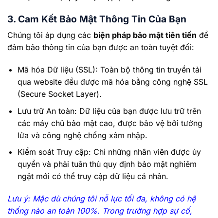
3. Cam Kết Bảo Mật Thông Tin Của Bạn
Chúng tôi áp dụng các
biện pháp bảo mật tiên tiến
để
đảm bảo thông tin của bạn được an toàn tuyệt đối:
Mã hóa Dữ liệu (SSL): Toàn bộ thông tin truyền tải
qua website đều được mã hóa bằng công nghệ SSL
(Secure Socket Layer).
Lưu trữ An toàn: Dữ liệu của bạn được lưu trữ trên
các máy chủ bảo mật cao, được bảo vệ bởi tường
lửa và công nghệ chống xâm nhập.
Kiểm soát Truy cập: Chỉ những nhân viên được ủy
quyền và phải tuân thủ quy định bảo mật nghiêm
ngặt mới có thể truy cập dữ liệu cá nhân.
Lưu ý: Mặc dù chúng tôi nỗ lực tối đa, không có hệ
thống nào an toàn 100%. Trong trường hợp sự cố,