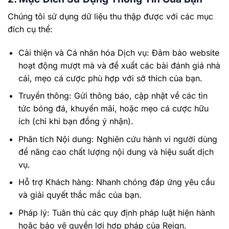
Chúng tôi sử dụng dữ liệu thu thập được với các mục
đích cụ thể:
Cải thiện và Cá nhân hóa Dịch vụ: Đảm bảo website
hoạt động mượt mà và đề xuất các bài đánh giá nhà
cái, mẹo cá cược phù hợp với sở thích của bạn.
Truyền thông: Gửi thông báo, cập nhật về các tin
tức bóng đá, khuyến mãi, hoặc mẹo cá cược hữu
ích (chỉ khi bạn đồng ý nhận).
Phân tích Nội dung: Nghiên cứu hành vi người dùng
để nâng cao chất lượng nội dung và hiệu suất dịch
vụ.
Hỗ trợ Khách hàng: Nhanh chóng đáp ứng yêu cầu
và giải quyết thắc mắc của bạn.
Pháp lý: Tuân thủ các quy định pháp luật hiện hành
hoặc bảo vệ quyền lợi hợp pháp của Reign.