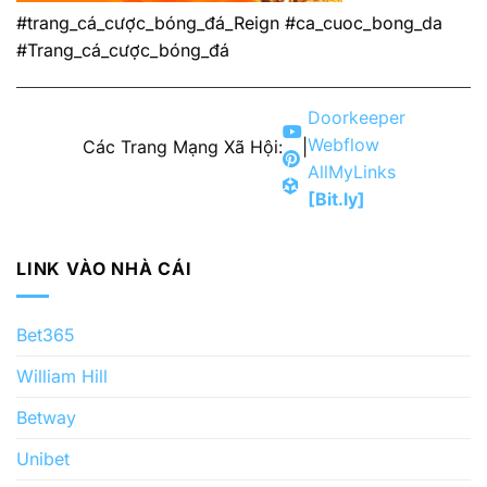
#trang_cá_cược_bóng_đá_Reign #ca_cuoc_bong_da
#Trang_cá_cược_bóng_đá
Doorkeeper
Webflow
Các Trang Mạng Xã Hội:
|
AllMyLinks
[Bit.ly]
LINK VÀO NHÀ CÁI
Bet365
William Hill
Betway
Unibet