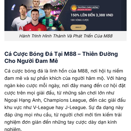
Hành Trình Hình Thành Và Phát Triển Của M88
Cá Cược Bóng Đá Tại M88 – Thiên Đường
Cho Người Đam Mê
Cá cược bóng đá là linh hồn của M88, nơi hội tụ niềm
đam mê và sự phấn khích của người hâm mộ. Với hàng
ngàn kèo cược mỗi ngày, nơi đây mang đến cơ hội đặt
cược trên mọi giải đấu, từ những sân chơi lớn như
Ngoại Hạng Anh, Champions League, đến các giải đấu
khu vực như V-League hay J-League. Sự đa dạng này
đáp ứng mọi nhu cầu, từ người chơi mới tìm kiếm trải
nghiệm đơn giản đến những tay cược dày dạn kinh
nghiệm.