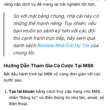
nâng cấp dịch vụ để mang lại trải nghiệm tốt hơn.
So với mặt bằng chung, nhà cái này có
những thế mạnh riêng. Tuy nhiên, nếu
bạn muốn so sánh kỹ hơn với các đối
thủ cạnh tranh trực tiếp, hãy xem qua
danh sách
Review Nhà Cái Uy Tín
của
chúng tôi.
Hướng Dẫn Tham Gia Cá Cược Tại M88
Bắt đầu hành trình tại M88 vô cùng đơn giản với các
bước sau:
Tạo tài khoản
bằng cách truy cập trang chủ M88,
nhấn “Đăng ký” và điền thông tin như tên, email, số
điện thoại.