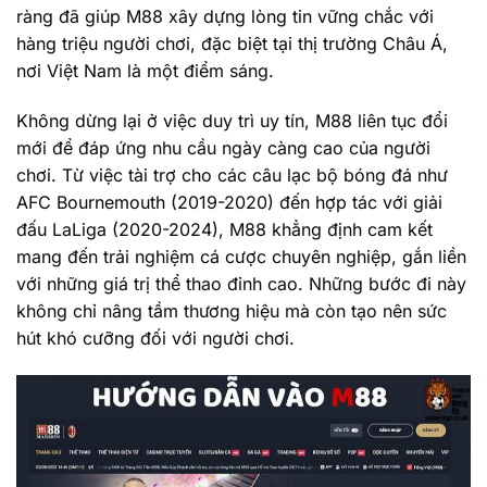
ràng đã giúp M88 xây dựng lòng tin vững chắc với
hàng triệu người chơi, đặc biệt tại thị trường Châu Á,
nơi Việt Nam là một điểm sáng.
Không dừng lại ở việc duy trì uy tín, M88 liên tục đổi
mới để đáp ứng nhu cầu ngày càng cao của người
chơi. Từ việc tài trợ cho các câu lạc bộ bóng đá như
AFC Bournemouth (2019-2020) đến hợp tác với giải
đấu LaLiga (2020-2024), M88 khẳng định cam kết
mang đến trải nghiệm cá cược chuyên nghiệp, gắn liền
với những giá trị thể thao đỉnh cao. Những bước đi này
không chỉ nâng tầm thương hiệu mà còn tạo nên sức
hút khó cưỡng đối với người chơi.