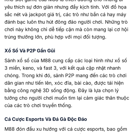
yêu thích sự đơn giản nhưng đầy kịch tính. Với đồ họa
sắc nét và jackpot giá trị, các trò như bắn cá hay máy
đánh bạc luôn thu hút đông đảo người chơi. Những trò
chơi này không chỉ dễ tiếp cận mà còn mang lại cơ hội
trúng thưởng lớn, phù hợp với mọi đối tượng.
Xổ Số Và P2P Gần Gũi
Sảnh xổ số của M88 cung cấp các loại hình như xổ số
3 miền, keno, và fast 3, với kết quả cập nhật nhanh
chóng. Trong khi đó, sảnh P2P mang đến các trò chơi
dân gian như tiến lên, xóc đĩa, bài cào, được tái hiện
bằng công nghệ 3D sống động. Đây là lựa chọn lý
tưởng cho người chơi muốn tìm lại cảm giác thân thuộc
của các trò chơi truyền thống.
Cá Cược Esports Và Đá Gà Độc Đáo
M88 đón đầu xu hướng với cá cược esports, bao gồm