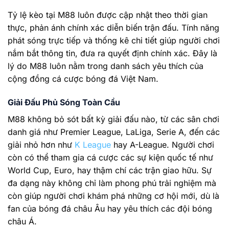
Tỷ lệ kèo tại M88 luôn được cập nhật theo thời gian
thực, phản ánh chính xác diễn biến trận đấu. Tính năng
phát sóng trực tiếp và thống kê chi tiết giúp người chơi
nắm bắt thông tin, đưa ra quyết định chính xác. Đây là
lý do M88 luôn nằm trong danh sách yêu thích của
cộng đồng cá cược bóng đá Việt Nam.
Giải Đấu Phủ Sóng Toàn Cầu
M88 không bỏ sót bất kỳ giải đấu nào, từ các sân chơi
danh giá như Premier League, LaLiga, Serie A, đến các
giải nhỏ hơn như
K League
hay A-League. Người chơi
còn có thể tham gia cá cược các sự kiện quốc tế như
World Cup, Euro, hay thậm chí các trận giao hữu. Sự
đa dạng này không chỉ làm phong phú trải nghiệm mà
còn giúp người chơi khám phá những cơ hội mới, dù là
fan của bóng đá châu Âu hay yêu thích các đội bóng
châu Á.