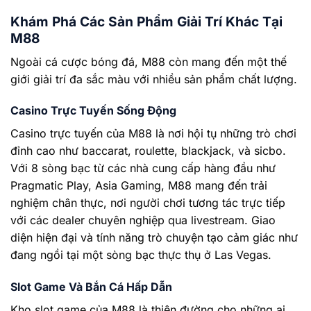
Khám Phá Các Sản Phẩm Giải Trí Khác Tại
M88
Ngoài cá cược bóng đá, M88 còn mang đến một thế
giới giải trí đa sắc màu với nhiều sản phẩm chất lượng.
Casino Trực Tuyến Sống Động
Casino trực tuyến của M88 là nơi hội tụ những trò chơi
đỉnh cao như baccarat, roulette, blackjack, và sicbo.
Với 8 sòng bạc từ các nhà cung cấp hàng đầu như
Pragmatic Play, Asia Gaming, M88 mang đến trải
nghiệm chân thực, nơi người chơi tương tác trực tiếp
với các dealer chuyên nghiệp qua livestream. Giao
diện hiện đại và tính năng trò chuyện tạo cảm giác như
đang ngồi tại một sòng bạc thực thụ ở Las Vegas.
Slot Game Và Bắn Cá Hấp Dẫn
Kho slot game của M88 là thiên đường cho những ai