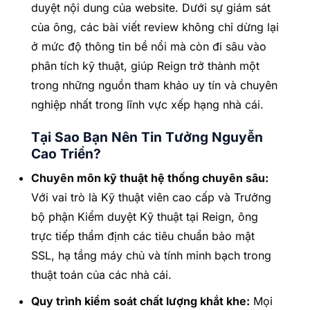
duyệt nội dung của website. Dưới sự giám sát
của ông, các bài viết review không chỉ dừng lại
ở mức độ thông tin bề nổi mà còn đi sâu vào
phân tích kỹ thuật, giúp Reign trở thành một
trong những nguồn tham khảo uy tín và chuyên
nghiệp nhất trong lĩnh vực xếp hạng nhà cái.
Tại Sao Bạn Nên Tin Tưởng Nguyễn
Cao Triển?
Chuyên môn kỹ thuật hệ thống chuyên sâu:
Với vai trò là Kỹ thuật viên cao cấp và Trưởng
bộ phận Kiểm duyệt Kỹ thuật tại Reign, ông
trực tiếp thẩm định các tiêu chuẩn bảo mật
SSL, hạ tầng máy chủ và tính minh bạch trong
thuật toán của các nhà cái.
Quy trình kiểm soát chất lượng khắt khe:
Mọi