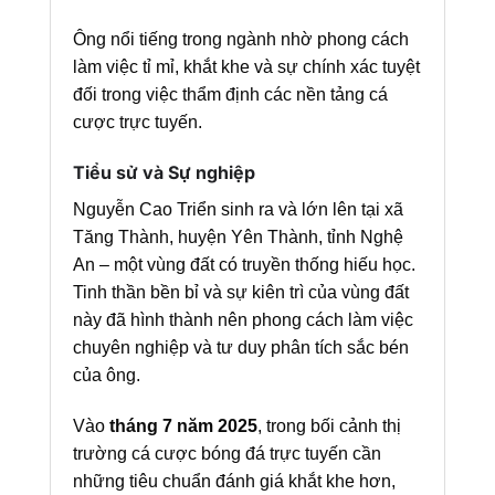
Ông nổi tiếng trong ngành nhờ phong cách
làm việc tỉ mỉ, khắt khe và sự chính xác tuyệt
đối trong việc thẩm định các nền tảng cá
cược trực tuyến.
Tiểu sử và Sự nghiệp
Nguyễn Cao Triển sinh ra và lớn lên tại xã
Tăng Thành, huyện Yên Thành, tỉnh Nghệ
An – một vùng đất có truyền thống hiếu học.
Tinh thần bền bỉ và sự kiên trì của vùng đất
này đã hình thành nên phong cách làm việc
chuyên nghiệp và tư duy phân tích sắc bén
của ông.
Vào
tháng 7 năm 2025
, trong bối cảnh thị
trường cá cược bóng đá trực tuyến cần
những tiêu chuẩn đánh giá khắt khe hơn,