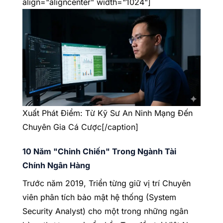
align="aligncenter" width="1024"]
Xuất Phát Điểm: Từ Kỹ Sư An Ninh Mạng Đến
Chuyên Gia Cá Cược[/caption]
10 Năm "Chinh Chiến" Trong Ngành Tài
Chính Ngân Hàng
Trước năm 2019, Triển từng giữ vị trí Chuyên
viên phân tích bảo mật hệ thống (System
Security Analyst) cho một trong những ngân