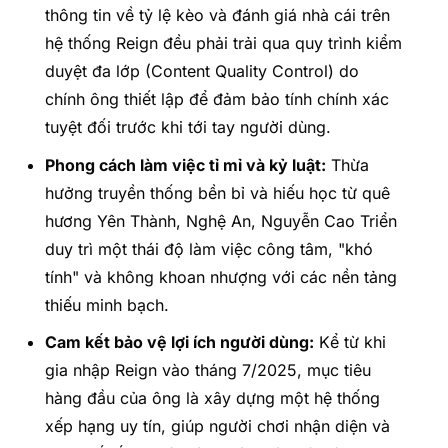
thông tin về tỷ lệ kèo và đánh giá nhà cái trên
hệ thống Reign đều phải trải qua quy trình kiểm
duyệt đa lớp (Content Quality Control) do
chính ông thiết lập để đảm bảo tính chính xác
tuyệt đối trước khi tới tay người dùng.
Phong cách làm việc tỉ mỉ và kỷ luật:
Thừa
hưởng truyền thống bền bỉ và hiếu học từ quê
hương Yên Thành, Nghệ An, Nguyễn Cao Triển
duy trì một thái độ làm việc công tâm, "khó
tính" và không khoan nhượng với các nền tảng
thiếu minh bạch.
Cam kết bảo vệ lợi ích người dùng:
Kể từ khi
gia nhập Reign vào tháng 7/2025, mục tiêu
hàng đầu của ông là xây dựng một hệ thống
xếp hạng uy tín, giúp người chơi nhận diện và