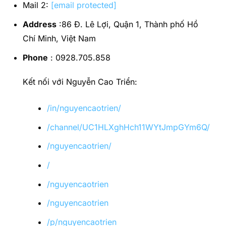
Mail 2:
[email protected]
Address
:86 Đ. Lê Lợi, Quận 1, Thành phố Hồ
Chí Minh, Việt Nam
Phone
: 0928.705.858
Kết nối với Nguyễn Cao Triển:
/in/nguyencaotrien/
/channel/UC1HLXghHch11WYtJmpGYm6Q/
/nguyencaotrien/
/
/nguyencaotrien
/nguyencaotrien
/p/nguyencaotrien