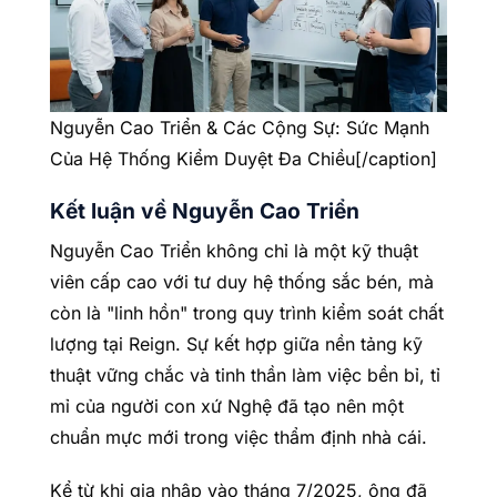
Nguyễn Cao Triển & Các Cộng Sự: Sức Mạnh
Của Hệ Thống Kiểm Duyệt Đa Chiều[/caption]
Kết luận về Nguyễn Cao Triển
Nguyễn Cao Triển không chỉ là một kỹ thuật
viên cấp cao với tư duy hệ thống sắc bén, mà
còn là "linh hồn" trong quy trình kiểm soát chất
lượng tại Reign. Sự kết hợp giữa nền tảng kỹ
thuật vững chắc và tinh thần làm việc bền bỉ, tỉ
mỉ của người con xứ Nghệ đã tạo nên một
chuẩn mực mới trong việc thẩm định nhà cái.
Kể từ khi gia nhập vào tháng 7/2025, ông đã