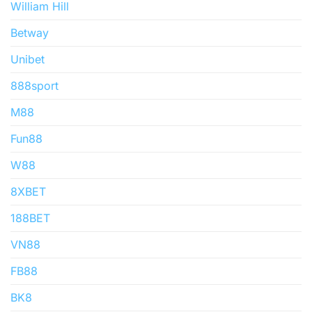
William Hill
Betway
Unibet
888sport
M88
Fun88
W88
8XBET
188BET
VN88
FB88
BK8