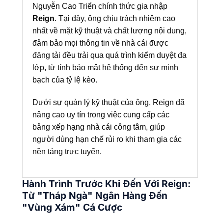
Nguyễn Cao Triển chính thức gia nhập
Reign
. Tại đây, ông chịu trách nhiệm cao
nhất về mặt kỹ thuật và chất lượng nội dung,
đảm bảo mọi thông tin về nhà cái được
đăng tải đều trải qua quá trình kiểm duyệt đa
lớp, từ tính bảo mật hệ thống đến sự minh
bạch của tỷ lệ kèo.
Dưới sự quản lý kỹ thuật của ông, Reign đã
nâng cao uy tín trong việc cung cấp các
bảng xếp hạng nhà cái công tâm, giúp
người dùng hạn chế rủi ro khi tham gia các
nền tảng trực tuyến.
Hành Trình Trước Khi Đến Với Reign:
Từ "Tháp Ngà" Ngân Hàng Đến
"Vùng Xám" Cá Cược