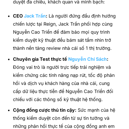
duyệt đa chiều, khách quan và minh bạch:
CEO
Jack Trần
:
Là người đứng đầu định hướng
chiến lược tại Reign, Jack Trần phối hợp cùng
Nguyễn Cao Triển để đảm bảo mọi quy trình
kiểm duyệt kỹ thuật đều bám sát tầm nhìn trở
thành nền tảng review nhà cái số 1 thị trường.
Chuyên gia Test thực tế
Nguyễn Chí Sách
:
Đóng vai trò là người trực tiếp trải nghiệm và
kiểm chứng các tính năng nạp rút, tốc độ phản
hồi và dịch vụ khách hàng của nhà cái, cung
cấp dữ liệu thực tiễn để Nguyễn Cao Triển đối
chiếu với các thông số kỹ thuật hệ thống.
Cộng đồng cược thủ tin cậy:
Sức mạnh của hệ
thống kiểm duyệt còn đến từ sự tin tưởng và
những phản hồi thực tế của cộng đồng anh em