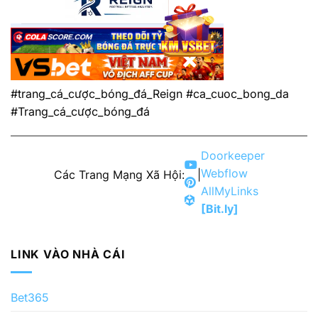
#trang_cá_cược_bóng_đá_Reign #ca_cuoc_bong_da
#Trang_cá_cược_bóng_đá
Doorkeeper
Webflow
Các Trang Mạng Xã Hội:
|
AllMyLinks
[Bit.ly]
LINK VÀO NHÀ CÁI
Bet365