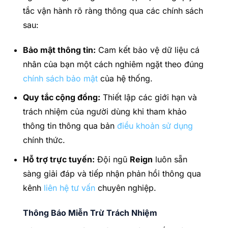
tắc vận hành rõ ràng thông qua các chính sách
sau:
Bảo mật thông tin:
Cam kết bảo vệ dữ liệu cá
nhân của bạn một cách nghiêm ngặt theo đúng
chính sách bảo mật
của hệ thống.
Quy tắc cộng đồng:
Thiết lập các giới hạn và
trách nhiệm của người dùng khi tham khảo
thông tin thông qua bản
điều khoản sử dụng
chính thức.
Hỗ trợ trực tuyến:
Đội ngũ
Reign
luôn sẵn
sàng giải đáp và tiếp nhận phản hồi thông qua
kênh
liên hệ tư vấn
chuyên nghiệp.
Thông Báo Miễn Trừ Trách Nhiệm