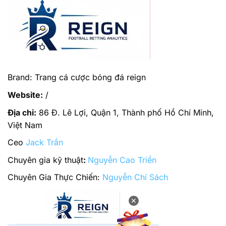
Brand: Trang cá cược bóng đá reign
Website:
/
Địa chỉ:
86 Đ. Lê Lợi, Quận 1, Thành phố Hồ Chí Minh,
Việt Nam
Ceo
Jack Trần
Chuyên gia kỹ thuật
:
Nguyễn Cao Triển
Chuyên Gia Thực Chiến:
Nguyễn Chí Sách