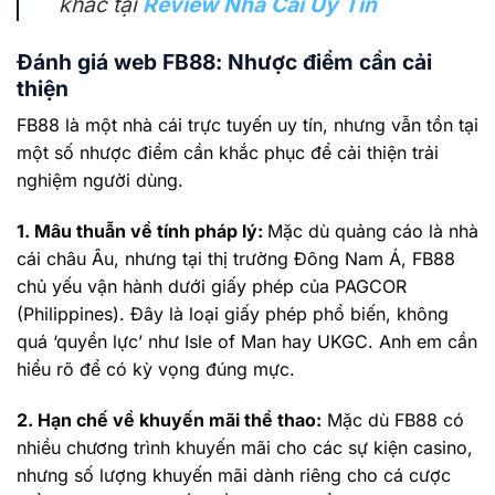
khác tại
Review Nhà Cái Uy Tín
Đánh giá web FB88: Nhược điểm cần cải
thiện
FB88 là một nhà cái trực tuyến uy tín, nhưng vẫn tồn tại
một số nhược điểm cần khắc phục để cải thiện trải
nghiệm người dùng.
1. Mâu thuẫn về tính pháp lý:
Mặc dù quảng cáo là nhà
cái châu Âu, nhưng tại thị trường Đông Nam Á, FB88
chủ yếu vận hành dưới giấy phép của PAGCOR
(Philippines). Đây là loại giấy phép phổ biến, không
quá ‘quyền lực’ như Isle of Man hay UKGC. Anh em cần
hiểu rõ để có kỳ vọng đúng mực.
2. Hạn chế về khuyến mãi thể thao:
Mặc dù FB88 có
nhiều chương trình khuyến mãi cho các sự kiện casino,
nhưng số lượng khuyến mãi dành riêng cho cá cược