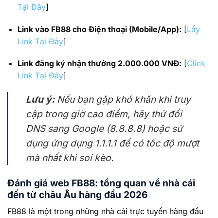
Tại Đây
]
Link vào FB88 cho Điện thoại (Mobile/App):
[
Lấy
Link Tại Đây
]
Link đăng ký nhận thưởng 2.000.000 VNĐ:
[
Click
Link Tại Đây
]
Lưu ý:
Nếu bạn gặp khó khăn khi truy
cập trong giờ cao điểm, hãy thử đổi
DNS sang Google (8.8.8.8) hoặc sử
dụng ứng dụng 1.1.1.1 để có tốc độ mượt
mà nhất khi soi kèo.
Đánh giá web FB88: tổng quan về nhà cái
đến từ châu Âu hàng đầu 2026
FB88 là một trong những nhà cái trực tuyến hàng đầu