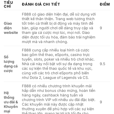
TIÊU
ĐÁNH GIÁ CHI TIẾT
ĐIỂM
CHÍ
FB88 có giao diện hiện đại, dễ sử dụng với
thiết kế thân thiện. Trang web tương thích
Giao
tốt trên cả thiết bị di động và máy tính để
diện
bàn, giúp người chơi dễ dàng truy cập và
9
website
tham gia cá cược mọi lúc, mọi nơi. Giao
diện được tối ưu hóa, đảm bảo trải nghiệm
mượt mà và nhanh chóng​​.
FB88 cung cấp nhiều loại hình cá cược
bao gồm thể thao, eSports, casino trực
Số
tuyến, slots, poker và nhiều trò chơi khác.
lượng
Nhà cái này nổi bật với sự đa dạng trong
9.5
dạng cá
các sự kiện thể thao quốc tế và khu vực,
cược
cùng với các trò chơi eSports phổ biến
như Dota 2, League of Legends và CS.
FB88 có nhiều chương trình khuyến mãi
hấp dẫn như bonus chào mừng, hoàn tiền
Hệ
hàng ngày, cashback hàng tuần và
thống
chương trình VIP với nhiều ưu đãi đặc biệt.
ưu đãi &
9
Các khuyến mãi này được cập nhật
Khuyến
thường xuyên để phù hợp với các sự kiện
mại
thể thao lớn, mang lại lợi ích tối đa cho