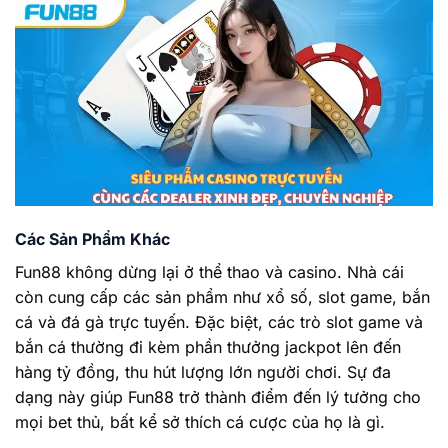
Các Sản Phẩm Khác
Fun88 không dừng lại ở thể thao và casino. Nhà cái
còn cung cấp các sản phẩm như xổ số, slot game, bắn
cá và đá gà trực tuyến. Đặc biệt, các trò slot game và
bắn cá thường đi kèm phần thưởng jackpot lên đến
hàng tỷ đồng, thu hút lượng lớn người chơi. Sự đa
dạng này giúp Fun88 trở thành điểm đến lý tưởng cho
mọi bet thủ, bất kể sở thích cá cược của họ là gì.