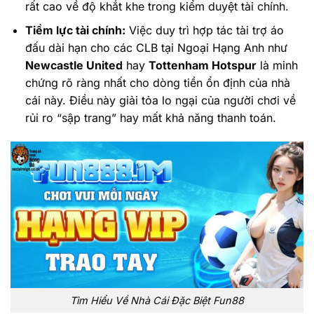
rất cao về độ khắt khe trong kiểm duyệt tài chính.
Tiềm lực tài chính:
Việc duy trì hợp tác tài trợ áo
đấu dài hạn cho các CLB tại Ngoại Hạng Anh như
Newcastle United
hay
Tottenham Hotspur
là minh
chứng rõ ràng nhất cho dòng tiền ổn định của nhà
cái này. Điều này giải tỏa lo ngại của người chơi về
rủi ro “sập trang” hay mất khả năng thanh toán.
Tìm Hiểu Về Nhà Cái Đặc Biệt Fun88