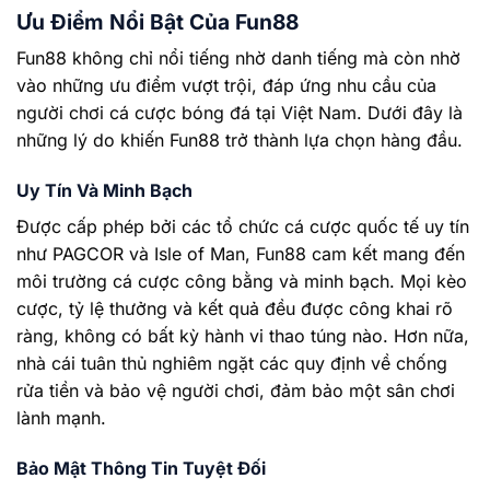
Ưu Điểm Nổi Bật Của Fun88
Fun88 không chỉ nổi tiếng nhờ danh tiếng mà còn nhờ
vào những ưu điểm vượt trội, đáp ứng nhu cầu của
người chơi cá cược bóng đá tại Việt Nam. Dưới đây là
những lý do khiến Fun88 trở thành lựa chọn hàng đầu.
Uy Tín Và Minh Bạch
Được cấp phép bởi các tổ chức cá cược quốc tế uy tín
như PAGCOR và Isle of Man, Fun88 cam kết mang đến
môi trường cá cược công bằng và minh bạch. Mọi kèo
cược, tỷ lệ thưởng và kết quả đều được công khai rõ
ràng, không có bất kỳ hành vi thao túng nào. Hơn nữa,
nhà cái tuân thủ nghiêm ngặt các quy định về chống
rửa tiền và bảo vệ người chơi, đảm bảo một sân chơi
lành mạnh.
Bảo Mật Thông Tin Tuyệt Đối