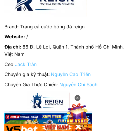
Brand: Trang cá cược bóng đá reign
Website:
/
Địa chỉ:
86 Đ. Lê Lợi, Quận 1, Thành phố Hồ Chí Minh,
Việt Nam
Ceo
Jack Trần
Chuyên gia kỹ thuật
:
Nguyễn Cao Triển
Chuyên Gia Thực Chiến:
Nguyễn Chí Sách