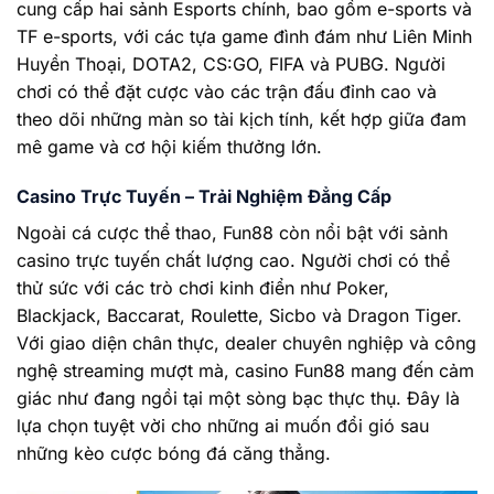
cung cấp hai sảnh Esports chính, bao gồm e-sports và
TF e-sports, với các tựa game đình đám như Liên Minh
Huyền Thoại, DOTA2, CS:GO, FIFA và PUBG. Người
chơi có thể đặt cược vào các trận đấu đỉnh cao và
theo dõi những màn so tài kịch tính, kết hợp giữa đam
mê game và cơ hội kiếm thưởng lớn.
Casino Trực Tuyến – Trải Nghiệm Đẳng Cấp
Ngoài cá cược thể thao, Fun88 còn nổi bật với sảnh
casino trực tuyến chất lượng cao. Người chơi có thể
thử sức với các trò chơi kinh điển như Poker,
Blackjack, Baccarat, Roulette, Sicbo và Dragon Tiger.
Với giao diện chân thực, dealer chuyên nghiệp và công
nghệ streaming mượt mà, casino Fun88 mang đến cảm
giác như đang ngồi tại một sòng bạc thực thụ. Đây là
lựa chọn tuyệt vời cho những ai muốn đổi gió sau
những kèo cược bóng đá căng thẳng.