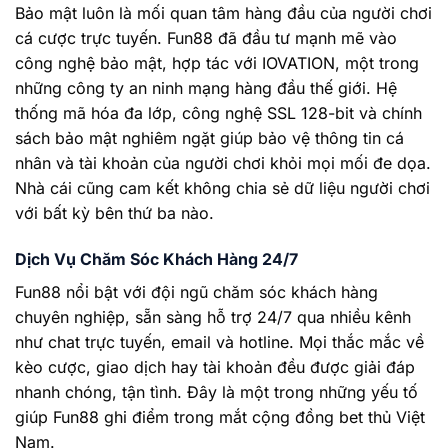
Bảo mật luôn là mối quan tâm hàng đầu của người chơi
cá cược trực tuyến. Fun88 đã đầu tư mạnh mẽ vào
công nghệ bảo mật, hợp tác với IOVATION, một trong
những công ty an ninh mạng hàng đầu thế giới. Hệ
thống mã hóa đa lớp, công nghệ SSL 128-bit và chính
sách bảo mật nghiêm ngặt giúp bảo vệ thông tin cá
nhân và tài khoản của người chơi khỏi mọi mối đe dọa.
Nhà cái cũng cam kết không chia sẻ dữ liệu người chơi
với bất kỳ bên thứ ba nào.
Dịch Vụ Chăm Sóc Khách Hàng 24/7
Fun88 nổi bật với đội ngũ chăm sóc khách hàng
chuyên nghiệp, sẵn sàng hỗ trợ 24/7 qua nhiều kênh
như chat trực tuyến, email và hotline. Mọi thắc mắc về
kèo cược, giao dịch hay tài khoản đều được giải đáp
nhanh chóng, tận tình. Đây là một trong những yếu tố
giúp Fun88 ghi điểm trong mắt cộng đồng bet thủ Việt
Nam.