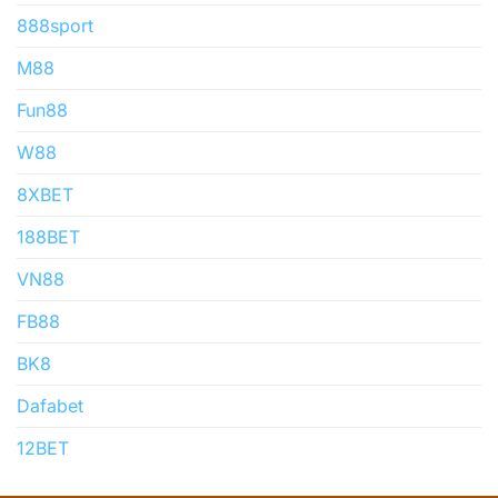
888sport
M88
Fun88
W88
8XBET
188BET
VN88
FB88
BK8
Dafabet
12BET