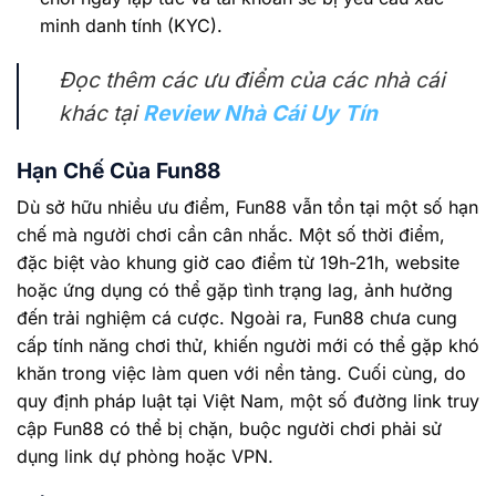
minh danh tính (KYC).
Đọc thêm các ưu điểm của các nhà cái
khác tại
Review Nhà Cái Uy Tín
Hạn Chế Của Fun88
Dù sở hữu nhiều ưu điểm, Fun88 vẫn tồn tại một số hạn
chế mà người chơi cần cân nhắc. Một số thời điểm,
đặc biệt vào khung giờ cao điểm từ 19h-21h, website
hoặc ứng dụng có thể gặp tình trạng lag, ảnh hưởng
đến trải nghiệm cá cược. Ngoài ra, Fun88 chưa cung
cấp tính năng chơi thử, khiến người mới có thể gặp khó
khăn trong việc làm quen với nền tảng. Cuối cùng, do
quy định pháp luật tại Việt Nam, một số đường link truy
cập Fun88 có thể bị chặn, buộc người chơi phải sử
dụng link dự phòng hoặc VPN.