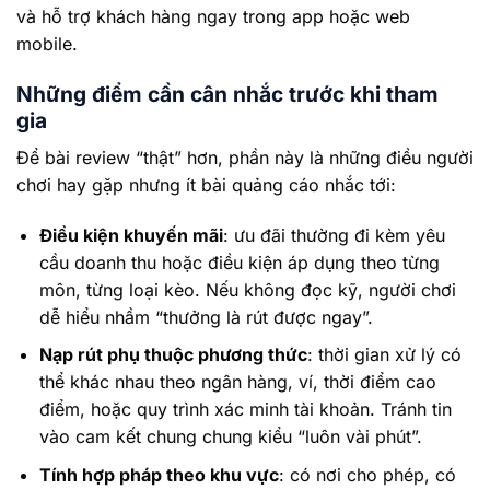
và hỗ trợ khách hàng ngay trong app hoặc web
mobile.
Những điểm cần cân nhắc trước khi tham
gia
Để bài review “thật” hơn, phần này là những điều người
chơi hay gặp nhưng ít bài quảng cáo nhắc tới:
Điều kiện khuyến mãi
: ưu đãi thường đi kèm yêu
cầu doanh thu hoặc điều kiện áp dụng theo từng
môn, từng loại kèo. Nếu không đọc kỹ, người chơi
dễ hiểu nhầm “thưởng là rút được ngay”.
Nạp rút phụ thuộc phương thức
: thời gian xử lý có
thể khác nhau theo ngân hàng, ví, thời điểm cao
điểm, hoặc quy trình xác minh tài khoản. Tránh tin
vào cam kết chung chung kiểu “luôn vài phút”.
Tính hợp pháp theo khu vực
: có nơi cho phép, có