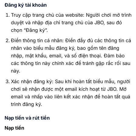
Đăng ký tài khoản
Truy cập trang chủ của website: Người chơi mở trình
duyệt và nhập địa chỉ trang chủ của JBO, sau đó
chọn “Đăng ký”.
Điền thông tin cá nhân: Điền đầy đủ các thông tin cá
nhân vào biểu mẫu đăng ký, bao gồm tên đăng
nhập, mật khẩu, email, và số điện thoại. Đảm bảo
các thông tin này chính xác để tránh gặp rắc rối sau
này.
Xác nhận đăng ký: Sau khi hoàn tất biểu mẫu, người
chơi sẽ nhận được một email kích hoạt từ JBO. Mở
email và nhấp vào liên kết xác nhận để hoàn tất quá
trình đăng ký.
Nạp tiền và rút tiền
Nạp tiền