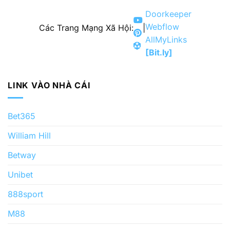
Doorkeeper
Webflow
Các Trang Mạng Xã Hội:
|
AllMyLinks
[Bit.ly]
LINK VÀO NHÀ CÁI
Bet365
William Hill
Betway
Unibet
888sport
M88