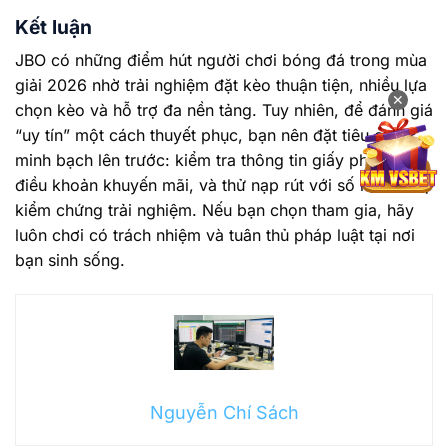
Kết luận
JBO có những điểm hút người chơi bóng đá trong mùa
giải 2026 nhờ trải nghiệm đặt kèo thuận tiện, nhiều lựa
✕
chọn kèo và hỗ trợ đa nền tảng. Tuy nhiên, để đánh giá
“uy tín” một cách thuyết phục, bạn nên đặt tiêu chí
minh bạch lên trước: kiểm tra thông tin giấy phép, đọc
điều khoản khuyến mãi, và thử nạp rút với số nhỏ để tự
kiểm chứng trải nghiệm. Nếu bạn chọn tham gia, hãy
luôn chơi có trách nhiệm và tuân thủ pháp luật tại nơi
bạn sinh sống.
Nguyễn Chí Sách