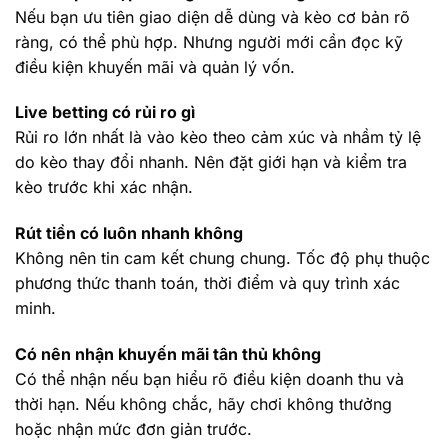
Nếu bạn ưu tiên giao diện dễ dùng và kèo cơ bản rõ
ràng, có thể phù hợp. Nhưng người mới cần đọc kỹ
điều kiện khuyến mãi và quản lý vốn.
Live betting có rủi ro gì
Rủi ro lớn nhất là vào kèo theo cảm xúc và nhầm tỷ lệ
do kèo thay đổi nhanh. Nên đặt giới hạn và kiểm tra
kèo trước khi xác nhận.
Rút tiền có luôn nhanh không
Không nên tin cam kết chung chung. Tốc độ phụ thuộc
phương thức thanh toán, thời điểm và quy trình xác
minh.
Có nên nhận khuyến mãi tân thủ không
Có thể nhận nếu bạn hiểu rõ điều kiện doanh thu và
thời hạn. Nếu không chắc, hãy chơi không thưởng
hoặc nhận mức đơn giản trước.