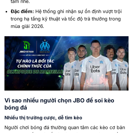
tâm nhé.
Đặc điểm:
Hệ thống ghi nhận sự ổn định vượt trội
trong hạ tầng kỹ thuật và tốc độ trả thưởng trong
mùa giải 2026.
Vì sao nhiều người chọn JBO để soi kèo
bóng đá
Nhiều thị trường cược, dễ tìm kèo
Người chơi bóng đá thường quan tâm các kèo cơ bản