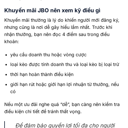
Khuyến mãi JBO nên xem kỹ điều gì
Khuyến mãi thường là lý do khiến người mới đăng ký,
nhưng cũng là nơi dễ gây hiểu lầm nhất. Trước khi
nhận thưởng, bạn nên đọc 4 điểm sau trong điều
khoản:
yêu cầu doanh thu hoặc vòng cược
loại kèo được tính doanh thu và loại kèo bị loại trừ
thời hạn hoàn thành điều kiện
giới hạn rút hoặc giới hạn lợi nhuận từ thưởng, nếu
có
Nếu một ưu đãi nghe quá “dễ”, bạn càng nên kiểm tra
điều kiện chi tiết để tránh thất vọng.
Để đảm bảo quyền lợi tối đa cho người