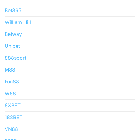
Bet365
William Hill
Betway
Unibet
888sport
M88
Fun88
W88
8XBET
188BET
VN88