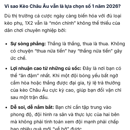
Vì sao Kèo Châu Âu vẫn là lựa chọn số 1 năm 2026?
Dù thị trường cá cược ngày càng biến hóa với đủ loại
kèo phụ, 1X2 vẫn là “món chính” không thể thiếu của
dân chơi chuyên nghiệp bởi:
Sự sòng phẳng:
Thắng là thắng, thua là thua. Không
có chuyện “thua nửa tiền” hay “thắng nửa tiền” gây
ức chế.
Lợi nhuận cao từ những cú sốc:
Đây là nơi bạn có
thể “ăn đậm” nhất. Khi một đội bóng yếu bất ngờ
cầm hòa hoặc thắng được đại gia, tỷ lệ trả thưởng
của kèo Châu Âu cực kỳ cao, giúp bạn đổi vận chỉ
sau một trận đấu.
Dễ soi, dễ nắm bắt:
Bạn chỉ cần tập trung vào
phong độ, đội hình ra sân và thực lực của hai bên
mà không phải tính toán xem đội mạnh phải chấp
bao nhiêu quả mới “về bờ” được.