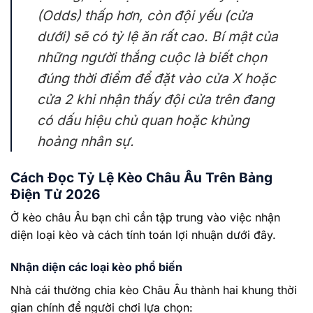
(Odds) thấp hơn, còn đội yếu (cửa
dưới) sẽ có tỷ lệ ăn rất cao. Bí mật của
những người thắng cuộc là biết chọn
đúng thời điểm để đặt vào cửa X hoặc
cửa 2 khi nhận thấy đội cửa trên đang
có dấu hiệu chủ quan hoặc khủng
hoảng nhân sự.
Cách Đọc Tỷ Lệ Kèo Châu Âu Trên Bảng
Điện Tử 2026
Ở kèo châu Âu bạn chỉ cần tập trung vào việc nhận
diện loại kèo và cách tính toán lợi nhuận dưới đây.
Nhận diện các loại kèo phổ biến
Nhà cái thường chia kèo Châu Âu thành hai khung thời
gian chính để người chơi lựa chọn: