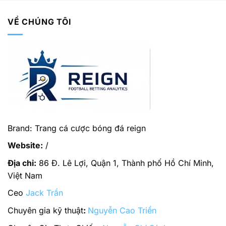
VỀ CHÚNG TÔI
Brand: Trang cá cược bóng đá reign
Website:
/
Địa chỉ:
86 Đ. Lê Lợi, Quận 1, Thành phố Hồ Chí Minh,
Việt Nam
Ceo
Jack Trần
Chuyên gia kỹ thuật
:
Nguyễn Cao Triển