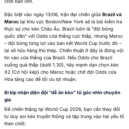
chơi bản lĩnh.
Đặc biệt vào ngày 13/06, trận đại chiến giữa
Brazil và
Maroc
tại khu vực Boston/New York sẽ là bài kiểm tra
thực sự cho kèo Châu Âu. Brazil luôn là “đội bóng
quốc dân” với Odds cửa thắng cực thấp, nhưng Maroc
– đội bóng từng lọt vào bán kết World Cup trước đó –
lại sở hữu hàng thủ thép. Chiến thuật ở đây là đừng vội
tin vào cửa thắng của Brazil. Nếu Odds cho Brazil
xuống quá thấp (dưới 1.30), hãy mạnh dạn chọn kèo
X2 (Cơ hội kép) cho Maroc hoặc chờ đợi Odds cửa
Hòa tăng cao để tối ưu lợi nhuận.
Bí kíp nhận diện đội “dễ ăn kèo” từ góc nhìn chuyên
gia
Để chiến thắng tại World Cup 2026, bạn cần thay đổi
tư duy soi kèo truyền thống và tập trung vào hai yếu tố
then chốt: