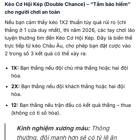
Kèo Cơ Hội Kép (Double Chance) – “Tấm bảo hiểm”
cho người chơi an toàn
Nếu bạn cảm thấy kèo 1X2 thuần túy quá rủi ro (chỉ
thắng ở 1 cửa duy nhất), thì năm 2026, các tay chơi lão
luyện thường tìm đến Kèo Cơ Hội Kép. Đây là biến thể
trực tiếp từ kèo Châu Âu, cho phép bạn đặt cược vào
2 trong số 3 kết quả có thể xảy ra:
1X:
Bạn thắng nếu đội chủ nhà thắng hoặc hai đội
hòa.
2X:
Bạn thắng nếu đội khách thắng hoặc hai đội
hòa.
12:
Bạn thắng nếu trận đấu có kết quả thắng – thua
(không có tỉ số hòa).
Kinh nghiệm xương máu:
Thông
thường, đội mạnh hơn sẽ có tỷ lệ ăn