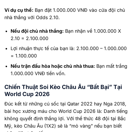
Ví dụ cụ thể:
Bạn đặt 1.000.000 VNĐ vào cửa đội chủ
nhà thắng với Odds 2.10.
Nếu đội chủ nhà thắng:
Bạn nhận về 1.000.000 X
2.10 = 2.100.000
Lợi nhuận thực tế của bạn là: 2.100.000 – 1.000.000
= 1.100.000
Nếu trận đấu hòa hoặc chủ nhà thua:
Bạn mất trắng
1.000.000 VNĐ tiền vốn.
Chiến Thuật Soi Kèo Châu Âu “Bất Bại” Tại
World Cup 2026
Đúc kết từ những cú sốc tại Qatar 2022 hay Nga 2018,
bài học xương máu cho World Cup 2026 là: Danh tiếng
không quyết định thắng lợi. Với thể thức 48 đội tại Bắc
Mỹ, kèo Châu Âu (1X2) sẽ là “mỏ vàng” nếu bạn biết