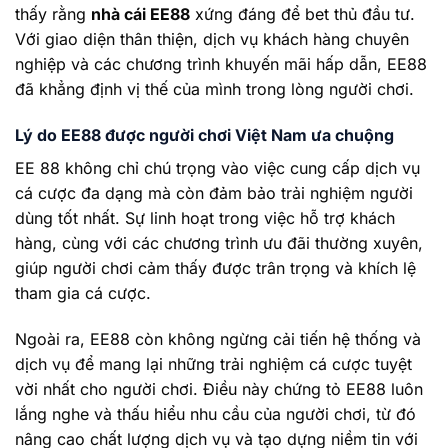
thấy rằng
nhà cái EE88
xứng đáng để bet thủ đầu tư.
Với giao diện thân thiện, dịch vụ khách hàng chuyên
nghiệp và các chương trình khuyến mãi hấp dẫn, EE88
đã khẳng định vị thế của mình trong lòng người chơi.
Lý do EE88 được người chơi Việt Nam ưa chuộng
EE 88 không chỉ chú trọng vào việc cung cấp dịch vụ
cá cược đa dạng mà còn đảm bảo trải nghiệm người
dùng tốt nhất. Sự linh hoạt trong việc hỗ trợ khách
hàng, cùng với các chương trình ưu đãi thường xuyên,
giúp người chơi cảm thấy được trân trọng và khích lệ
tham gia cá cược.
Ngoài ra, EE88 còn không ngừng cải tiến hệ thống và
dịch vụ để mang lại những trải nghiệm cá cược tuyệt
vời nhất cho người chơi. Điều này chứng tỏ EE88 luôn
lắng nghe và thấu hiểu nhu cầu của người chơi, từ đó
nâng cao chất lượng dịch vụ và tạo dựng niềm tin với