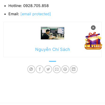
Hotline: 0928.705.858
Email:
[email protected]
✕
Nguyễn Chí Sách