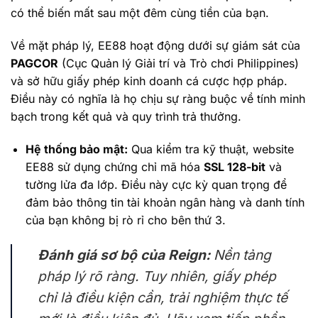
có thể biến mất sau một đêm cùng tiền của bạn.
Về mặt pháp lý, EE88 hoạt động dưới sự giám sát của
PAGCOR
(Cục Quản lý Giải trí và Trò chơi Philippines)
và sở hữu giấy phép kinh doanh cá cược hợp pháp.
Điều này có nghĩa là họ chịu sự ràng buộc về tính minh
bạch trong kết quả và quy trình trả thưởng.
Hệ thống bảo mật:
Qua kiểm tra kỹ thuật, website
EE88 sử dụng chứng chỉ mã hóa
SSL 128-bit
và
tường lửa đa lớp. Điều này cực kỳ quan trọng để
đảm bảo thông tin tài khoản ngân hàng và danh tính
của bạn không bị rò rỉ cho bên thứ 3.
Đánh giá sơ bộ của Reign:
Nền tảng
pháp lý rõ ràng. Tuy nhiên, giấy phép
chỉ là điều kiện cần, trải nghiệm thực tế