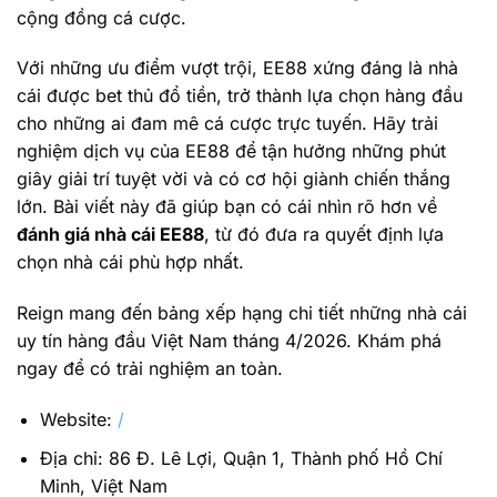
cộng đồng cá cược.
Với những ưu điểm vượt trội, EE88 xứng đáng là nhà
cái được bet thủ đổ tiền, trở thành lựa chọn hàng đầu
cho những ai đam mê cá cược trực tuyến. Hãy trải
nghiệm dịch vụ của EE88 để tận hưởng những phút
giây giải trí tuyệt vời và có cơ hội giành chiến thắng
lớn. Bài viết này đã giúp bạn có cái nhìn rõ hơn về
đánh giá nhà cái EE88
, từ đó đưa ra quyết định lựa
chọn nhà cái phù hợp nhất.
Reign mang đến bảng xếp hạng chi tiết những nhà cái
uy tín hàng đầu Việt Nam tháng 4/2026. Khám phá
ngay để có trải nghiệm an toàn.
Website:
/
Địa chỉ: 86 Đ. Lê Lợi, Quận 1, Thành phố Hồ Chí
Minh, Việt Nam