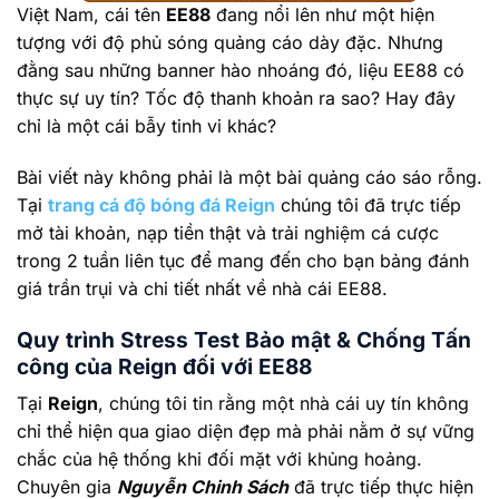
Việt Nam, cái tên
EE88
đang nổi lên như một hiện
tượng với độ phủ sóng quảng cáo dày đặc. Nhưng
đằng sau những banner hào nhoáng đó, liệu EE88 có
thực sự uy tín? Tốc độ thanh khoản ra sao? Hay đây
chỉ là một cái bẫy tinh vi khác?
Bài viết này không phải là một bài quảng cáo sáo rỗng.
Tại
trang cá độ bóng đá Reign
chúng tôi đã trực tiếp
mở tài khoản, nạp tiền thật và trải nghiệm cá cược
trong 2 tuần liên tục để mang đến cho bạn bảng đánh
giá trần trụi và chi tiết nhất về nhà cái EE88.
Quy trình Stress Test Bảo mật & Chống Tấn
công của Reign đối với EE88
Tại
Reign
, chúng tôi tin rằng một nhà cái uy tín không
chỉ thể hiện qua giao diện đẹp mà phải nằm ở sự vững
chắc của hệ thống khi đối mặt với khủng hoảng.
Chuyên gia
Nguyễn Chinh Sách
đã trực tiếp thực hiện