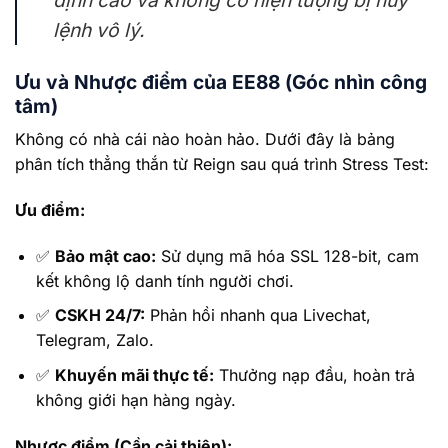
lệnh vô lý.
Ưu và Nhược điểm của EE88 (Góc nhìn công
tâm)
Không có nhà cái nào hoàn hảo. Dưới đây là bảng
phân tích thẳng thắn từ Reign sau quá trình Stress Test:
Ưu điểm:
✅
Bảo mật cao:
Sử dụng mã hóa SSL 128-bit, cam
kết không lộ danh tính người chơi.
✅
CSKH 24/7:
Phản hồi nhanh qua Livechat,
Telegram, Zalo.
✅
Khuyến mãi thực tế:
Thưởng nạp đầu, hoàn trả
không giới hạn hàng ngày.
Nhược điểm (Cần cải thiện):