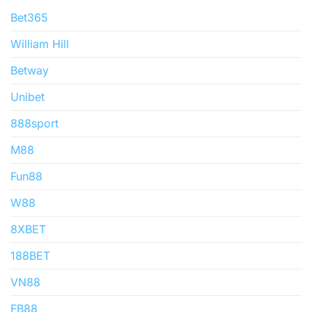
Bet365
William Hill
Betway
Unibet
888sport
M88
Fun88
W88
8XBET
188BET
VN88
FB88