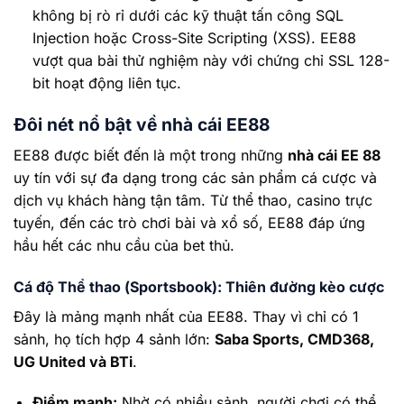
không bị rò rỉ dưới các kỹ thuật tấn công SQL
Injection hoặc Cross-Site Scripting (XSS). EE88
vượt qua bài thử nghiệm này với chứng chỉ SSL 128-
bit hoạt động liên tục.
Đôi nét nổ bật về nhà cái EE88
EE88 được biết đến là một trong những
nhà cái EE 88
uy tín với sự đa dạng trong các sản phẩm cá cược và
dịch vụ khách hàng tận tâm. Từ thể thao, casino trực
tuyến, đến các trò chơi bài và xổ số, EE88 đáp ứng
hầu hết các nhu cầu của bet thủ.
Cá độ Thể thao (Sportsbook): Thiên đường kèo cược
Đây là mảng mạnh nhất của EE88. Thay vì chỉ có 1
sảnh, họ tích hợp 4 sảnh lớn:
Saba Sports, CMD368,
UG United và BTi
.
Điểm mạnh:
Nhờ có nhiều sảnh, người chơi có thể