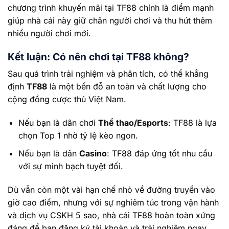
chương trình khuyến mãi tại TF88 chính là điểm mạnh
giúp nhà cái này giữ chân người chơi và thu hút thêm
nhiều người chơi mới.
Kết luận: Có nên chơi tại TF88 không?
Sau quá trình trải nghiệm và phân tích, có thể khẳng
định
TF88
là một bến đỗ an toàn và chất lượng cho
cộng đồng cược thủ Việt Nam.
Nếu bạn là dân chơi
Thể thao/Esports
: TF88 là lựa
chọn Top 1 nhờ tỷ lệ kèo ngon.
Nếu bạn là dân
Casino
: TF88 đáp ứng tốt nhu cầu
với sự minh bạch tuyệt đối.
Dù vẫn còn một vài hạn chế nhỏ về đường truyền vào
giờ cao điểm, nhưng với sự nghiêm túc trong vận hành
và dịch vụ CSKH 5 sao, nhà cái TF88 hoàn toàn xứng
đáng để bạn đăng ký tài khoản và trải nghiệm ngay