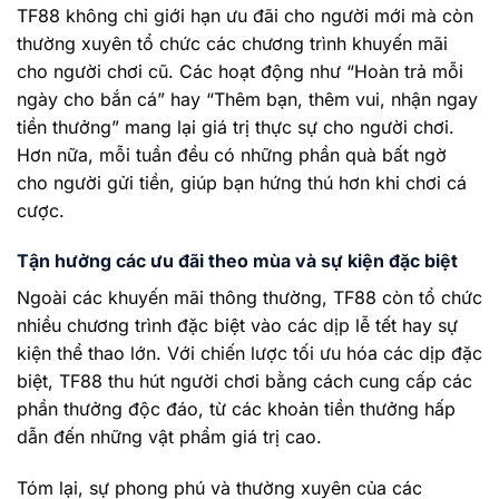
TF88 không chỉ giới hạn ưu đãi cho người mới mà còn
thường xuyên tổ chức các chương trình khuyến mãi
cho người chơi cũ. Các hoạt động như “Hoàn trả mỗi
ngày cho bắn cá” hay “Thêm bạn, thêm vui, nhận ngay
tiền thưởng” mang lại giá trị thực sự cho người chơi.
Hơn nữa, mỗi tuần đều có những phần quà bất ngờ
cho người gửi tiền, giúp bạn hứng thú hơn khi chơi cá
cược.
Tận hưởng các ưu đãi theo mùa và sự kiện đặc biệt
Ngoài các khuyến mãi thông thường, TF88 còn tổ chức
nhiều chương trình đặc biệt vào các dịp lễ tết hay sự
kiện thể thao lớn. Với chiến lược tối ưu hóa các dịp đặc
biệt, TF88 thu hút người chơi bằng cách cung cấp các
phần thưởng độc đáo, từ các khoản tiền thưởng hấp
dẫn đến những vật phẩm giá trị cao.
Tóm lại, sự phong phú và thường xuyên của các