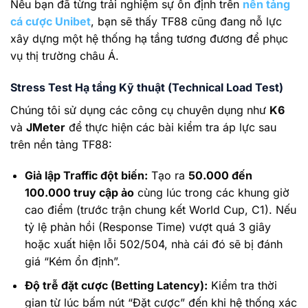
Nếu bạn đã từng trải nghiệm sự ổn định trên
nền tảng
cá cược Unibet
, bạn sẽ thấy TF88 cũng đang nỗ lực
xây dựng một hệ thống hạ tầng tương đương để phục
vụ thị trường châu Á.
Stress Test Hạ tầng Kỹ thuật (Technical Load Test)
Chúng tôi sử dụng các công cụ chuyên dụng như
K6
và
JMeter
để thực hiện các bài kiểm tra áp lực sau
trên nền tảng TF88:
Giả lập Traffic đột biến:
Tạo ra
50.000 đến
100.000 truy cập ảo
cùng lúc trong các khung giờ
cao điểm (trước trận chung kết World Cup, C1). Nếu
tỷ lệ phản hồi (Response Time) vượt quá 3 giây
hoặc xuất hiện lỗi 502/504, nhà cái đó sẽ bị đánh
giá “Kém ổn định”.
Độ trễ đặt cược (Betting Latency):
Kiểm tra thời
gian từ lúc bấm nút “Đặt cược” đến khi hệ thống xác