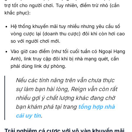
trợ tốt cho người chơi. Tuy nhiên, điểm trừ nhỏ (cần
khắc phục):
Hệ thống khuyến mãi tuy nhiều nhưng yêu cầu số
vòng cược lại (doanh thu cược) đôi khi còn hơi cao
so với người chơi mới.
Vào giờ cao điểm (như tối cuối tuần có Ngoại Hạng
Anh), link truy cập đôi khi bị nhà mạng quét, cần
phải dùng link dự phòng.
Nếu các tính năng trên vẫn chưa thực
sự làm bạn hài lòng, Reign vẫn còn rất
nhiều gợi ý chất lượng khác đang chờ
bạn khám phá tại trang
tổng hợp nhà
cái uy tín
.
Trải nghiệm cá cược với vô vàn khuyến mãi