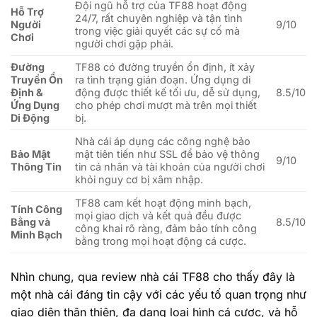
Đội ngũ hỗ trợ của TF88 hoạt động
Hỗ Trợ
24/7, rất chuyên nghiệp và tận tình
Người
9/10
trong việc giải quyết các sự cố mà
Chơi
người chơi gặp phải.
Đường
TF88 có đường truyền ổn định, ít xảy
Truyền Ổn
ra tình trạng gián đoạn. Ứng dụng di
Định &
động được thiết kế tối ưu, dễ sử dụng,
8.5/10
Ứng Dụng
cho phép chơi mượt mà trên mọi thiết
Di Động
bị.
Nhà cái áp dụng các công nghệ bảo
Bảo Mật
mật tiên tiến như SSL để bảo vệ thông
9/10
Thông Tin
tin cá nhân và tài khoản của người chơi
khỏi nguy cơ bị xâm nhập.
TF88 cam kết hoạt động minh bạch,
Tính Công
mọi giao dịch và kết quả đều được
Bằng và
8.5/10
công khai rõ ràng, đảm bảo tính công
Minh Bạch
bằng trong mọi hoạt động cá cược.
Nhìn chung, qua review nhà cái TF88 cho thấy đây là
một nhà cái đáng tin cậy với các yếu tố quan trọng như
giao diện thân thiện, đa dạng loại hình cá cược, và hỗ