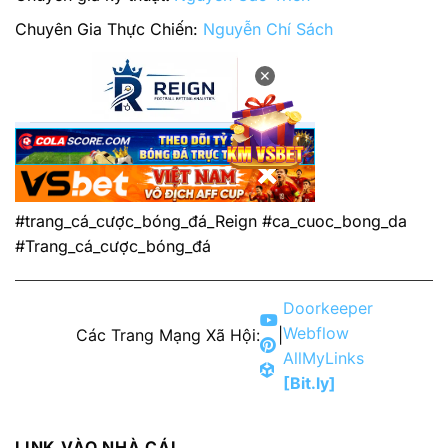
Chuyên Gia Thực Chiến:
Nguyễn Chí Sách
#trang_cá_cược_bóng_đá_Reign #ca_cuoc_bong_da
#Trang_cá_cược_bóng_đá
Doorkeeper
Webflow
Các Trang Mạng Xã Hội:
|
AllMyLinks
[Bit.ly]
LINK VÀO NHÀ CÁI