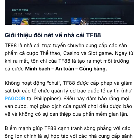
Giới thiệu đôi nét về nhà cái TF88
TF88 là nhà cái trực tuyến chuyên cung cấp các sản
phẩm cá cược Thể thao, Casino và Slot game. Ngay từ
khi ra mắt, tôn chỉ của TF88 là tạo ra một môi trường
cá cược
Minh bạch – An toàn – Công bằng.
Không hoạt động “chui”, TF88 được cấp phép và giám
sát bởi các tổ chức quản lý cờ bạc quốc tế uy tín (như
PAGCOR
tại Philippines). Điều này đảm bảo rằng mọi
ván cược, mọi giao dịch của người chơi đều được bảo
vệ và không có sự can thiệp của phần mềm gian lận.
Điểm mạnh giúp TF88 cạnh tranh sòng phẳng với các
ông lớn chính là sự hợp tác với các nhà cung cấp sảnh