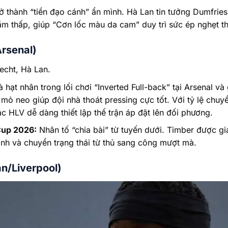
ở thành “tiền đạo cánh” ẩn mình. Hà Lan tin tưởng Dumfries 
ầm thấp, giúp “Cơn lốc màu da cam” duy trì sức ép nghẹt t
Arsenal)
echt, Hà Lan.
 hạt nhân trong lối chơi “Inverted Full-back” tại Arsenal v
ệ mỏ neo giúp đội nhà thoát pressing cực tốt. Với tỷ lệ chu
c HLV dễ dàng thiết lập thế trận áp đặt lên đối phương.
Cup 2026:
Nhân tố “chia bài” từ tuyến dưới. Timber được gi
hanh và chuyển trạng thái từ thủ sang công mượt mà.
n/Liverpool)