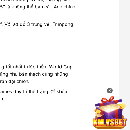
” là không thể bàn cãi. Anh chính
. Với sơ đồ 3 trung vệ, Frimpong
ng tốt nhất trước thềm World Cup.
 vững như bàn thạch cùng những
rận đại chiến.
✕
ames duy trì thể trạng để khóa
h.