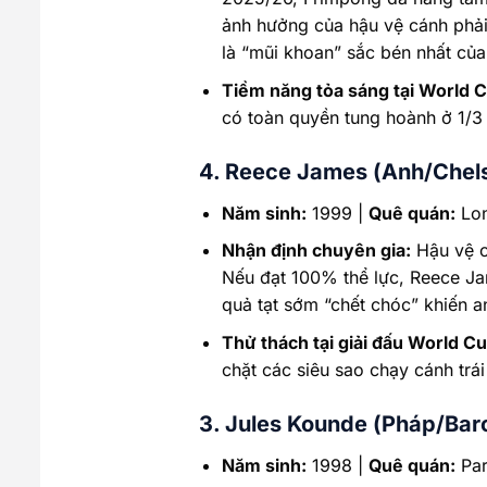
ảnh hưởng của hậu vệ cánh phải 
là “mũi khoan” sắc bén nhất củ
Tiềm năng tỏa sáng tại World 
có toàn quyền tung hoành ở 1/3
4. Reece James (Anh/Chel
Năm sinh:
1999 |
Quê quán:
Lon
Nhận định chuyên gia:
Hậu vệ c
Nếu đạt 100% thể lực, Reece Ja
quả tạt sớm “chết chóc” khiến a
Thử thách tại giải đấu World C
chặt các siêu sao chạy cánh trá
3. Jules Kounde (Pháp/Bar
Năm sinh:
1998 |
Quê quán:
Par