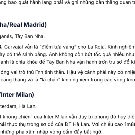
g bao quát hành lang phải và ghi những bàn thắng quan t
Nha/Real Madrid)
anés, Tây Ban Nha.
, Carvajal vẫn là “điểm tựa vàng” cho La Roja. Kinh nghiệm 
này có thể sánh bằng. Anh không còn bứt tốc quá nhiều nh
 anh là chìa khóa để Tây Ban Nha vận hành trơn tru sơ đồ k
ng vai trò thủ lĩnh tinh thần. Hậu vệ cánh phải này có nhiệm
 căng thẳng và là “lá chắn” kinh nghiệm trong các vòng kno
Inter Milan)
terdam, Hà Lan.
 không chiến” của Inter Milan vẫn duy trì phong độ hủy di
hải
thực thụ trong sơ đồ của ĐT Hà Lan. Với chiều cao 1m88
à những pha xâm nhập vòng cấm đầy bất ngờ.