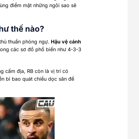
cùng điểm mặt những ngôi sao sẽ
như thế nào?
 thủ thuần phòng ngự.
Hậu vệ cánh
 trong các sơ đồ phổ biến như 4-3-3
 cấm địa, RB còn là vị trí có
ền bỉ bao quát chiều dọc sân để