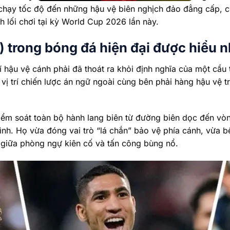
 chạy tốc độ đến những hậu vệ biên nghịch đảo đẳng cấp, 
nh lối chơi tại kỳ World Cup 2026 lần này.
) trong bóng đá hiện đại được hiểu 
í hậu vệ cánh phải đã thoát ra khỏi định nghĩa của một cầu
à vị trí chiến lược án ngữ ngoài cùng bên phải hàng hậu vệ
ểm soát toàn bộ hành lang biên từ đường biên dọc đến vòng
ình. Họ vừa đóng vai trò “lá chắn” bảo vệ phía cánh, vừa b
g giữa phòng ngự kiên cố và tấn công bùng nổ.