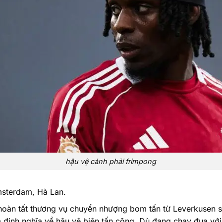
hậu vệ cánh phải frimpong
sterdam, Hà Lan.
hoàn tất thương vụ chuyển nhượng bom tấn từ Leverkusen s
định nghĩa về hậu vệ biên tấn công. Dù đang chạy đua vớ