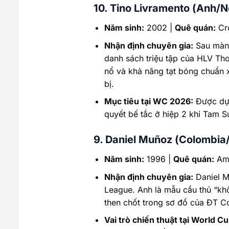
10. Tino Livramento (Anh/N
Năm sinh:
2002 |
Quê quán:
Cr
Nhận định chuyên gia:
Sau màn t
danh sách triệu tập của HLV Th
nổ và khả năng tạt bóng chuẩn x
bị.
Mục tiêu tại WC 2026:
Được dự 
quyết bế tắc ở hiệp 2 khi Tam S
9. Daniel Muñoz (Colombia/
Năm sinh:
1996 |
Quê quán:
Ama
Nhận định chuyên gia:
Daniel Mu
League. Anh là mẫu cầu thủ “kh
then chốt trong sơ đồ của ĐT C
Vai trò chiến thuật tại World C