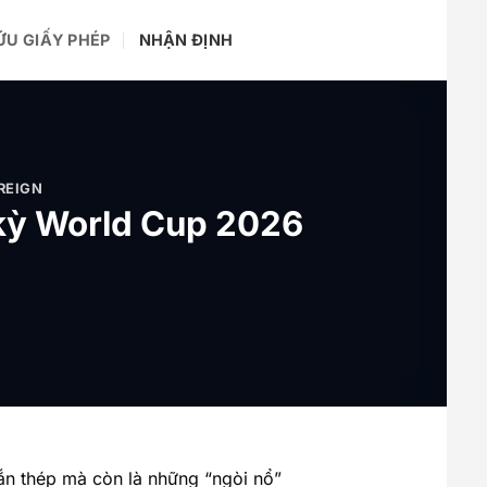
ỨU GIẤY PHÉP
NHẬN ĐỊNH
REIGN
 kỳ World Cup 2026
ắn thép mà còn là những “ngòi nổ”