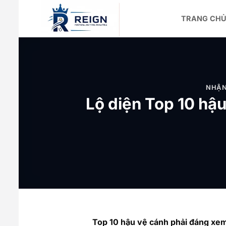
Bỏ
qua
TRANG CH
nội
dung
NHẬN
Lộ diện Top 10 hậ
Top 10 hậu vệ cánh phải đáng xem