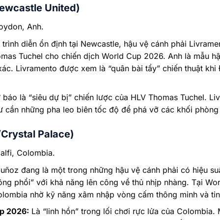
ewcastle United)
oydon, Anh.
rình diễn ổn định tại Newcastle, hậu vệ cánh phải Livrame
omas Tuchel cho chiến dịch World Cup 2026. Anh là mẫu hậu
ác. Livramento được xem là “quân bài tẩy” chiến thuật khi
báo là “siêu dự bị” chiến lược của HLV Thomas Tuchel. Liv
ư cần những pha leo biên tốc độ để phá vỡ các khối phòng 
Crystal Palace)
lfi, Colombia.
ñoz đang là một trong những hậu vệ cánh phải có hiệu suất
ông phổi” với khả năng lên công về thủ nhịp nhàng. Tại Wo
olombia nhờ kỹ năng xâm nhập vòng cấm thông minh và tinh
up 2026:
Là “linh hồn” trong lối chơi rực lửa của Colombia