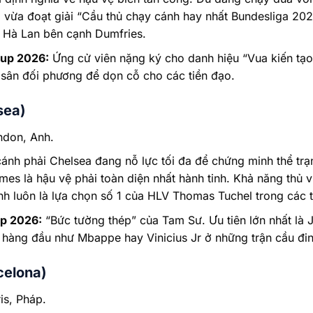
vừa đoạt giải “Cầu thủ chạy cánh hay nhất Bundesliga 2025
a Hà Lan bên cạnh Dumfries.
Cup 2026:
Ứng cử viên nặng ký cho danh hiệu “Vua kiến tạo”
 sân đối phương để dọn cỗ cho các tiền đạo.
sea)
don, Anh.
ánh phải Chelsea đang nỗ lực tối đa để chứng minh thể trạ
mes là hậu vệ phải toàn diện nhất hành tinh. Khả năng thủ
nh luôn là lựa chọn số 1 của HLV Thomas Tuchel trong các t
up 2026:
“Bức tường thép” của Tam Sư. Ưu tiên lớn nhất là J
i hàng đầu như Mbappe hay Vinicius Jr ở những trận cầu đin
celona)
is, Pháp.