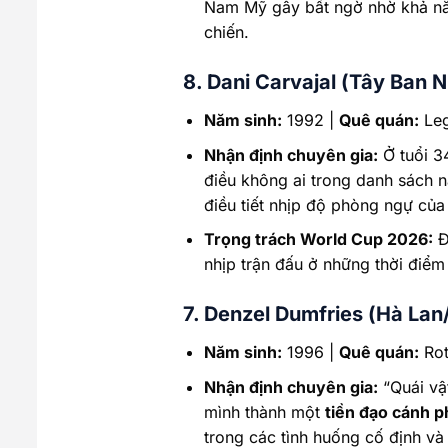
Nam Mỹ gây bất ngờ nhờ khả năn
chiến.
8. Dani Carvajal (Tây Ban 
Năm sinh:
1992 |
Quê quán:
Leg
Nhận định chuyên gia:
Ở tuổi 34
điều không ai trong danh sách 
điều tiết nhịp độ phòng ngự của
Trọng trách World Cup 2026:
Đó
nhịp trận đấu ở những thời điểm
7. Denzel Dumfries (Hà Lan/
Năm sinh:
1996 |
Quê quán:
Rot
Nhận định chuyên gia:
“Quái vật
mình thành một
tiền đạo cánh p
trong các tình huống cố định v