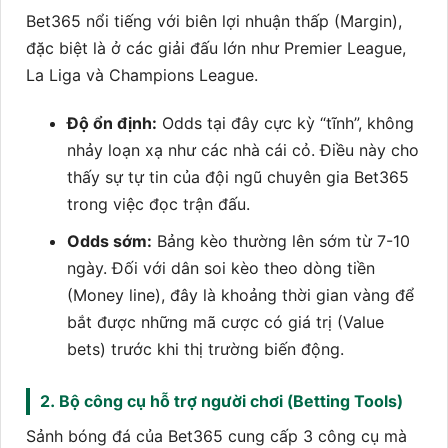
Bet365 nổi tiếng với biên lợi nhuận thấp (Margin),
đặc biệt là ở các giải đấu lớn như Premier League,
La Liga và Champions League.
Độ ổn định:
Odds tại đây cực kỳ “tĩnh”, không
nhảy loạn xạ như các nhà cái cỏ. Điều này cho
thấy sự tự tin của đội ngũ chuyên gia Bet365
trong việc đọc trận đấu.
Odds sớm:
Bảng kèo thường lên sớm từ 7-10
ngày. Đối với dân soi kèo theo dòng tiền
(Money line), đây là khoảng thời gian vàng để
bắt được những mã cược có giá trị (Value
bets) trước khi thị trường biến động.
2. Bộ công cụ hỗ trợ người chơi (Betting Tools)
Sảnh bóng đá của Bet365 cung cấp 3 công cụ mà