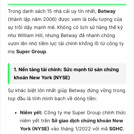
Trong danh sách 15 nhà cái uy tín nhất,
Betway
(thành lập năm 2006) được xem là biểu tượng của
sự trỗi dậy mạnh mẽ. Không có lịch sử hàng thế kỷ
như William Hill, nhưng Betway đã nhanh chóng
vươn lên nhờ tiềm lực tài chính khổng lồ từ công ty
mẹ
Super Group
.
1. Nền tảng tài chính: Sức mạnh từ sàn chứng
khoán New York (NYSE)
Sự khác biệt lớn nhất giúp Betway đứng vững trong
top đầu là tính minh bạch về dòng tiền:
Niêm yết:
Công ty mẹ Super Group chính thức
niêm yết trên
Sở giao dịch chứng khoán New
York (NYSE)
vào tháng 1/2022 với mã
SGHC
.