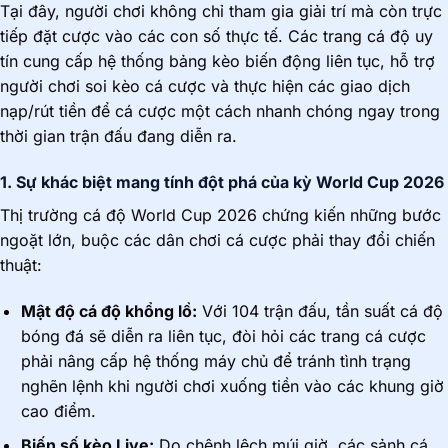
Tại đây, người chơi không chỉ tham gia giải trí mà còn trực
tiếp đặt cược vào các con số thực tế. Các trang cá độ uy
tín cung cấp hệ thống bảng kèo biến động liên tục, hỗ trợ
người chơi soi kèo cá cược và thực hiện các giao dịch
nạp/rút tiền để cá cược một cách nhanh chóng ngay trong
thời gian trận đấu đang diễn ra.
1. Sự khác biệt mang tính đột phá của kỳ World Cup 2026
Thị trường cá độ World Cup 2026 chứng kiến những bước
ngoặt lớn, buộc các dân chơi cá cược phải thay đổi chiến
thuật:
Mật độ cá độ khổng lồ:
Với 104 trận đấu, tần suất cá độ
bóng đá sẽ diễn ra liên tục, đòi hỏi các trang cá cược
phải nâng cấp hệ thống máy chủ để tránh tình trạng
nghẽn lệnh khi người chơi xuống tiền vào các khung giờ
cao điểm.
Biến số kèo Live:
Do chênh lệch múi giờ, các sảnh cá