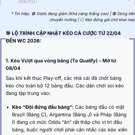
🇩🇪 🇵🇹
* Tín hiệu: 🟢 Odds đang giảm (Khả năng thắng cao) | 🔴 Dòng tiền
chuyển hướng | ⚪ Kèo đứng giá chờ khai mạc
🎯 LỘ TRÌNH CẬP NHẬT KÈO CÁ CƯỢC TỪ 22/04
ĐẾN WC 2026:
1. Kèo Vượt qua vòng bảng (To Qualify) – Mở từ
08/04
Sau khi kết thúc Play-off, các nhà cái đã chốt bảng
kèo cho toàn bộ 12 bảng đấu. Các dân chơi soi kèo
đang tập trung vào:
Kèo “Đội đứng đầu bảng”:
Các bảng đấu có mặt
Brazil (Bảng C), Argentina (Bảng J) và Pháp (Bảng
I) đang có mức Odds “ăn” rất thấp cho vị trí đầu
bảng, buộc người chơi phải cân nhắc các kèo xiên