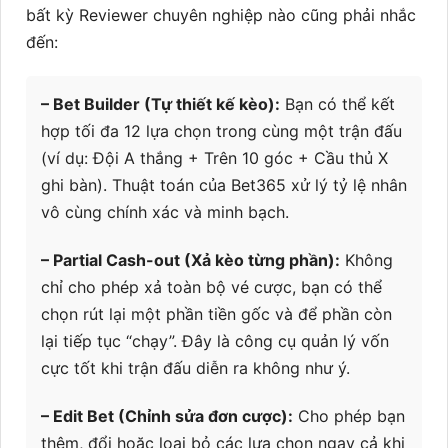
bất kỳ Reviewer chuyên nghiệp nào cũng phải nhắc
đến:
– Bet Builder (Tự thiết kế kèo):
Bạn có thể kết
hợp tối đa 12 lựa chọn trong cùng một trận đấu
(ví dụ: Đội A thắng + Trên 10 góc + Cầu thủ X
ghi bàn). Thuật toán của Bet365 xử lý tỷ lệ nhân
vô cùng chính xác và minh bạch.
– Partial Cash-out (Xả kèo từng phần):
Không
chỉ cho phép xả toàn bộ vé cược, bạn có thể
chọn rút lại một phần tiền gốc và để phần còn
lại tiếp tục “chạy”. Đây là công cụ quản lý vốn
cực tốt khi trận đấu diễn ra không như ý.
– Edit Bet (Chỉnh sửa đơn cược):
Cho phép bạn
thêm, đổi hoặc loại bỏ các lựa chọn ngay cả khi