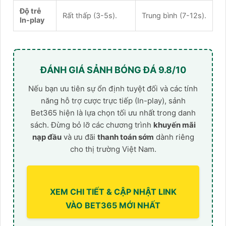
Độ trễ
Rất thấp (3-5s).
Trung bình (7-12s).
In-play
ĐÁNH GIÁ SẢNH BÓNG ĐÁ 9.8/10
Nếu bạn ưu tiên sự ổn định tuyệt đối và các tính
năng hỗ trợ cược trực tiếp (In-play), sảnh
Bet365 hiện là lựa chọn tối ưu nhất trong danh
sách. Đừng bỏ lỡ các chương trình
khuyến mãi
nạp đầu
và ưu đãi
thanh toán sớm
dành riêng
cho thị trường Việt Nam.
XEM CHI TIẾT & CẬP NHẬT LINK
VÀO BET365 MỚI NHẤT