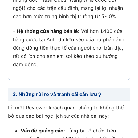
ngột) cho các trận cầu đinh, mang lại lợi nhuận
cao hơn mức trung bình thị trường từ 5-10%.
– Hệ thống cửa hàng bán lẻ:
Với hơn 1.400 cửa
hàng cược tại Anh, dữ liệu kèo của họ phản ánh
đúng dòng tiền thực tế của người chơi bản địa,
rất có ích cho anh em soi kèo theo xu hướng
đám đông.
3. Những rủi ro và tranh cãi cần lưu ý
Là một Reviewer khách quan, chúng ta không thể
bỏ qua các bài học lịch sử của nhà cái này:
Vấn đề quảng cáo:
Từng bị Tổ chức Tiêu