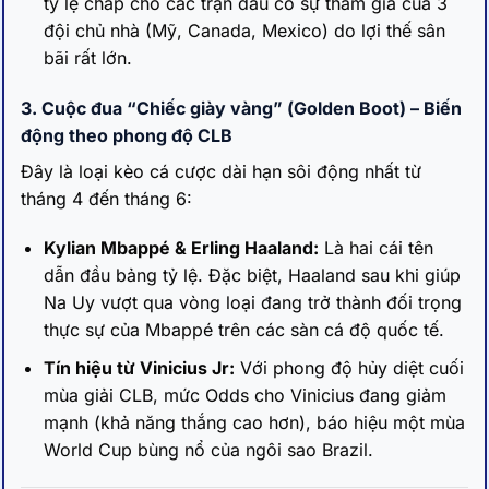
tỷ lệ chấp cho các trận đấu có sự tham gia của 3
đội chủ nhà (Mỹ, Canada, Mexico) do lợi thế sân
bãi rất lớn.
3. Cuộc đua “Chiếc giày vàng” (Golden Boot) – Biến
động theo phong độ CLB
Đây là loại kèo cá cược dài hạn sôi động nhất từ
tháng 4 đến tháng 6:
Kylian Mbappé & Erling Haaland:
Là hai cái tên
dẫn đầu bảng tỷ lệ. Đặc biệt, Haaland sau khi giúp
Na Uy vượt qua vòng loại đang trở thành đối trọng
thực sự của Mbappé trên các sàn cá độ quốc tế.
Tín hiệu từ Vinicius Jr:
Với phong độ hủy diệt cuối
mùa giải CLB, mức Odds cho Vinicius đang giảm
mạnh (khả năng thắng cao hơn), báo hiệu một mùa
World Cup bùng nổ của ngôi sao Brazil.