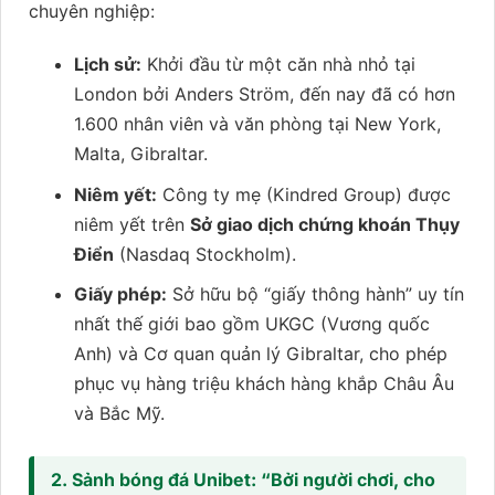
chuyên nghiệp:
Lịch sử:
Khởi đầu từ một căn nhà nhỏ tại
London bởi Anders Ström, đến nay đã có hơn
1.600 nhân viên và văn phòng tại New York,
Malta, Gibraltar.
Niêm yết:
Công ty mẹ (Kindred Group) được
niêm yết trên
Sở giao dịch chứng khoán Thụy
Điển
(Nasdaq Stockholm).
Giấy phép:
Sở hữu bộ “giấy thông hành” uy tín
nhất thế giới bao gồm UKGC (Vương quốc
Anh) và Cơ quan quản lý Gibraltar, cho phép
phục vụ hàng triệu khách hàng khắp Châu Âu
và Bắc Mỹ.
2. Sảnh bóng đá Unibet: “Bởi người chơi, cho