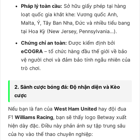
Pháp lý toàn cầu:
Sở hữu giấy phép tại hàng
loạt quốc gia khắt khe: Vương quốc Anh,
Malta, Ý, Tây Ban Nha, Đức và nhiều tiểu bang
tại Hoa Kỳ (New Jersey, Pennsylvania…).
Chứng chỉ an toàn:
Được kiểm định bởi
eCOGRA
– tổ chức hàng đầu thế giới về bảo
vệ người chơi và đảm bảo tính ngẫu nhiên của
trò chơi.
2. Sảnh cược bóng đá: Độ nhận diện và Kèo
cược
Nếu bạn là fan của
West Ham United
hay đội đua
F1
Williams Racing
, bạn sẽ thấy logo Betway xuất
hiện dày đặc. Điều này phản ánh sự tập trung sâu
của họ vào thể thao chuyên nghiệp: