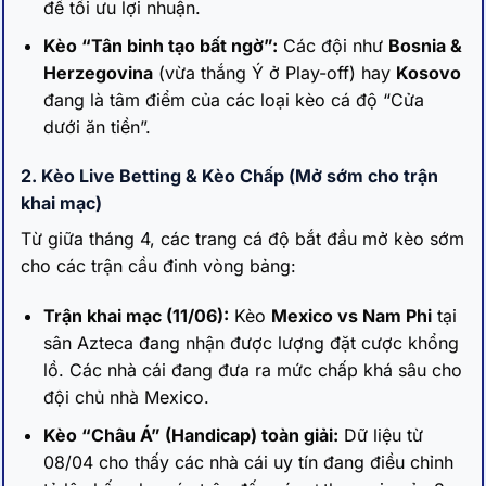
để tối ưu lợi nhuận.
Kèo “Tân binh tạo bất ngờ”:
Các đội như
Bosnia &
Herzegovina
(vừa thắng Ý ở Play-off) hay
Kosovo
đang là tâm điểm của các loại kèo cá độ “Cửa
dưới ăn tiền”.
2. Kèo Live Betting & Kèo Chấp (Mở sớm cho trận
khai mạc)
Từ giữa tháng 4, các trang cá độ bắt đầu mở kèo sớm
cho các trận cầu đinh vòng bảng:
Trận khai mạc (11/06):
Kèo
Mexico vs Nam Phi
tại
sân Azteca đang nhận được lượng đặt cược khổng
lồ. Các nhà cái đang đưa ra mức chấp khá sâu cho
đội chủ nhà Mexico.
Kèo “Châu Á” (Handicap) toàn giải:
Dữ liệu từ
08/04 cho thấy các nhà cái uy tín đang điều chỉnh