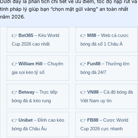
Dưới đây là phân tích chi tiết về ưu điểm, tốc độ nạp rút và
tính pháp lý giúp bạn “chọn mặt gửi vàng” an toàn nhất
năm 2026.
👉
Bet365
– Kèo World
👉
M88
– Web cá cược
Cup 2026 cao nhất
bóng đá số 1 Châu Á
👉
William Hill
– Chuyên
👉
Fun88
– Thưởng lớn
gia soi kèo tỷ số
bóng đá 24/7
👉
Betway
– Trực tiếp
👉
VN88
– Cá độ bóng đá
bóng đá & kèo rung
Việt Nam uy tín
👉
Unibet
– Đỉnh cao kèo
👉
FB88
– Cược World
bóng đá Châu Âu
Cup 2026 cực nhanh