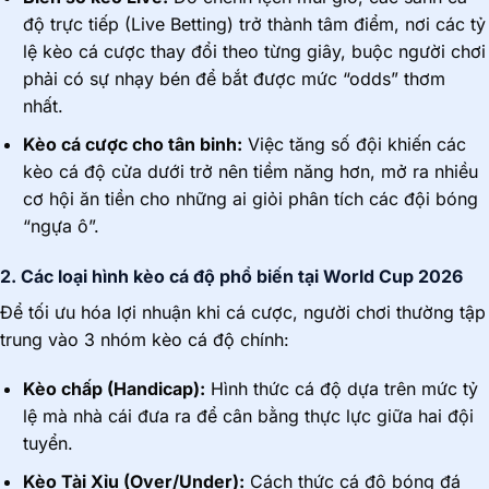
độ trực tiếp (Live Betting) trở thành tâm điểm, nơi các tỷ
lệ kèo cá cược thay đổi theo từng giây, buộc người chơi
phải có sự nhạy bén để bắt được mức “odds” thơm
nhất.
Kèo cá cược cho tân binh:
Việc tăng số đội khiến các
kèo cá độ cửa dưới trở nên tiềm năng hơn, mở ra nhiều
cơ hội ăn tiền cho những ai giỏi phân tích các đội bóng
“ngựa ô”.
2. Các loại hình kèo cá độ phổ biến tại World Cup 2026
Để tối ưu hóa lợi nhuận khi cá cược, người chơi thường tập
trung vào 3 nhóm kèo cá độ chính:
Kèo chấp (Handicap):
Hình thức cá độ dựa trên mức tỷ
lệ mà nhà cái đưa ra để cân bằng thực lực giữa hai đội
tuyển.
Kèo Tài Xỉu (Over/Under):
Cách thức cá độ bóng đá