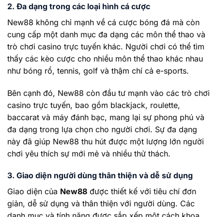
2. Đa dạng trong các loại hình cá cược
New88 không chỉ mạnh về cá cược bóng đá mà còn
cung cấp một danh mục đa dạng các môn thể thao và
trò chơi casino trực tuyến khác. Người chơi có thể tìm
thấy các kèo cược cho nhiều môn thể thao khác nhau
như bóng rổ, tennis, golf và thậm chí cả e-sports.
Bên cạnh đó, New88 còn đầu tư mạnh vào các trò chơi
casino trực tuyến, bao gồm blackjack, roulette,
baccarat và máy đánh bạc, mang lại sự phong phú và
đa dạng trong lựa chọn cho người chơi. Sự đa dạng
này đã giúp New88 thu hút được một lượng lớn người
chơi yêu thích sự mới mẻ và nhiều thử thách.
3. Giao diện người dùng thân thiện và dễ sử dụng
Giao diện của
New88
được thiết kế với tiêu chí đơn
giản, dễ sử dụng và thân thiện với người dùng. Các
danh mục và tính năng được sắp xếp một cách khoa