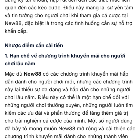
quan đến các kèo cược. Điều này mang lại sự yên tâm
và tin tưởng cho người chơi khi tham gia cá cược tại
New88, đặc biệt là trong các tình huống cần sự hỗ trợ
khẩn cấp.
Nhược điểm cần cải tiến
1. Hạn chế về chương trình khuyến mãi cho người
chơi lâu năm
Mặc dù
New88
có các chương trình khuyến mãi hấp
dẫn dành cho người chơi mới, nhưng các chương trình
này lại thiếu sự đa dạng và hấp dẫn cho những người
chơi lâu năm. Điều này có thể là một hạn chế đối với
những người chơi thường xuyên, những người luôn tìm
kiếm các ưu đãi và phần thưởng để tăng thêm giá trị
cho trải nghiệm cá cược của mình. Một số người dùng
đã bày tỏ mong muốn New88 mở rộng và cải thiện các
chương trình khuyến mãi dành cho những thành viên