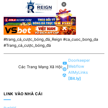
#trang_cá_cược_bóng_đá_Reign #ca_cuoc_bong_da
#Trang_cá_cược_bóng_đá
Doorkeeper
Webflow
Các Trang Mạng Xã Hội:
|
AllMyLinks
[Bit.ly]
LINK VÀO NHÀ CÁI