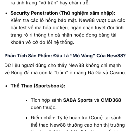
ra tình trạng “vỡ trận” hay chậm trễ.
Security Penetration (Thử nghiệm xâm nhập):
Kiểm tra các lỗ hổng bảo mật. New88 vượt qua các
bài test về mã hóa dữ liệu, ngăn chặn tuyệt đối tình
trạng rò rỉ thông tin cá nhân hoặc đóng băng tài
khoản vô cớ do lỗi hệ thống.
Phân Tích Sản Phẩm: Đâu Là “Mỏ Vàng” Của New88?
Dữ liệu người dùng cho thấy New88 không chỉ mạnh
về Bóng đá mà còn là “trùm” ở mảng Đá Gà và Casino.
Thể Thao (Sportsbook):
Tích hợp sảnh
SABA Sports
và
CMD368
quen thuộc.
Điểm nhấn: Tỷ lệ hoàn trả (Com) tại sảnh
thể thao New88 thường cao hơn thị trường