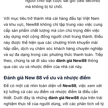
người chơi đặt cược sát giờ (last second)
mà không bị từ chối.
Với mục tiêu trở thành nhà cái hàng đầu tại Việt Nam
và khu vực, New88 không chỉ tập trung vào việc cung
cấp sản phẩm chất lượng mà còn chú trọng đến việc
xây dựng một cộng đồng người chơi trung thành. Điều
này được thể hiện qua các chương trình khuyến mãi
hấp dẫn, dịch vụ chăm sóc khách hàng chuyên nghiệp
và sự đa dạng trong các phương thức thanh toán. Tiếp
theo, chúng ta sẽ đi sâu vào
đánh giá New88
thông
qua các ưu và nhược điểm của nhà cái này.
Đánh giá New 88 về ưu và nhược điểm
Để có một cái nhìn toàn diện về
New88
, việc xem xét
kỹ lưỡng cả các ưu điểm và nhược điểm là điều cần
thiết. Dưới đây là những
đánh giá New88
dựa trên trải
nghiệm thực tế của người dùng, với các phân tích về tỷ