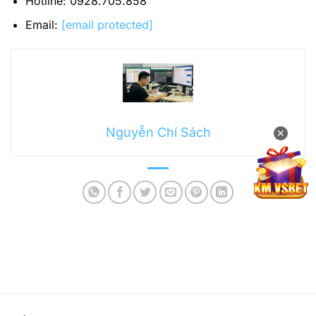
Hotline: 0928.705.858
Email:
[email protected]
Nguyễn Chí Sách
✕