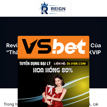
Bỏ
qua
nội
dung
ĐÁNH GIÁ TRANG CÁ CƯỢC
×
Review New88: Giải Mã Sức Hút Của
“Thành Viên Vàng” Liên Minh OKVIP
ĐĂNG VÀO
13/09/2025
BỞI
NGUYỄN CHÍ SÁCH
Trong hệ sinh thái cá cược trực tuyến tại Châu Á, cái