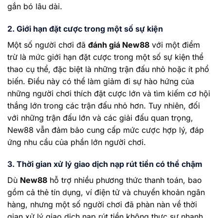
gắn bó lâu dài.
2. Giới hạn đặt cược trong một số sự kiện
Một số người chơi đã
đánh giá New88
với một điểm
trừ là mức giới hạn đặt cược trong một số sự kiện thể
thao cụ thể, đặc biệt là những trận đấu nhỏ hoặc ít phổ
biến. Điều này có thể làm giảm đi sự hào hứng của
những người chơi thích đặt cược lớn và tìm kiếm cơ hội
thắng lớn trong các trận đấu nhỏ hơn. Tuy nhiên, đối
với những trận đấu lớn và các giải đấu quan trọng,
New88 vẫn đảm bảo cung cấp mức cược hợp lý, đáp
ứng nhu cầu của phần lớn người chơi.
3. Thời gian xử lý giao dịch nạp rút tiền có thể chậm
Dù
New88
hỗ trợ nhiều phương thức thanh toán, bao
gồm cả thẻ tín dụng, ví điện tử và chuyển khoản ngân
hàng, nhưng một số người chơi đã phàn nàn về thời
gian xử lý giao dịch nạp rút tiền không thực sự nhanh