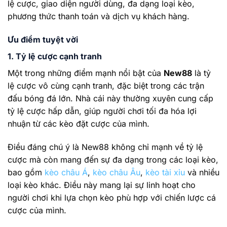
lệ cược, giao diện người dùng, đa dạng loại kèo,
phương thức thanh toán và dịch vụ khách hàng.
Ưu điểm tuyệt vời
1. Tỷ lệ cược cạnh tranh
Một trong những điểm mạnh nổi bật của
New88
là tỷ
lệ cược vô cùng cạnh tranh, đặc biệt trong các trận
đấu bóng đá lớn. Nhà cái này thường xuyên cung cấp
tỷ lệ cược hấp dẫn, giúp người chơi tối đa hóa lợi
nhuận từ các kèo đặt cược của mình.
Điều đáng chú ý là New88 không chỉ mạnh về tỷ lệ
cược mà còn mang đến sự đa dạng trong các loại kèo,
bao gồm
kèo châu Á
,
kèo châu Âu
,
kèo tài xỉu
và nhiều
loại kèo khác. Điều này mang lại sự linh hoạt cho
người chơi khi lựa chọn kèo phù hợp với chiến lược cá
cược của mình.