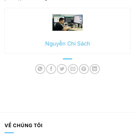
Nguyễn Chí Sách
VỀ CHÚNG TÔI