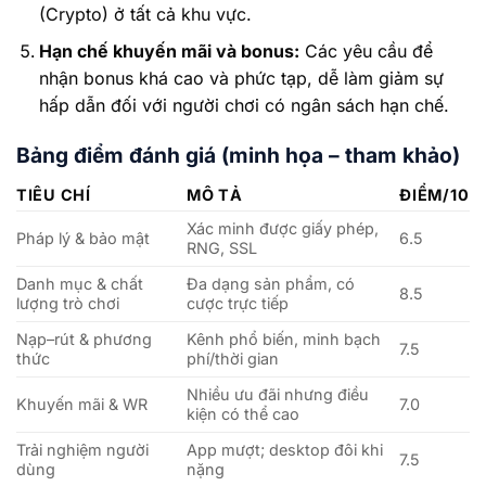
(Crypto) ở tất cả khu vực.
Hạn chế khuyến mãi và bonus:
Các yêu cầu để
nhận bonus khá cao và phức tạp, dễ làm giảm sự
hấp dẫn đối với người chơi có ngân sách hạn chế​.
Bảng điểm đánh giá (minh họa – tham khảo)
TIÊU CHÍ
MÔ TẢ
ĐIỂM/10
Xác minh được giấy phép,
Pháp lý & bảo mật
6.5
RNG, SSL
Danh mục & chất
Đa dạng sản phẩm, có
8.5
lượng trò chơi
cược trực tiếp
Nạp–rút & phương
Kênh phổ biến, minh bạch
7.5
thức
phí/thời gian
Nhiều ưu đãi nhưng điều
Khuyến mãi & WR
7.0
kiện có thể cao
Trải nghiệm người
App mượt; desktop đôi khi
7.5
dùng
nặng