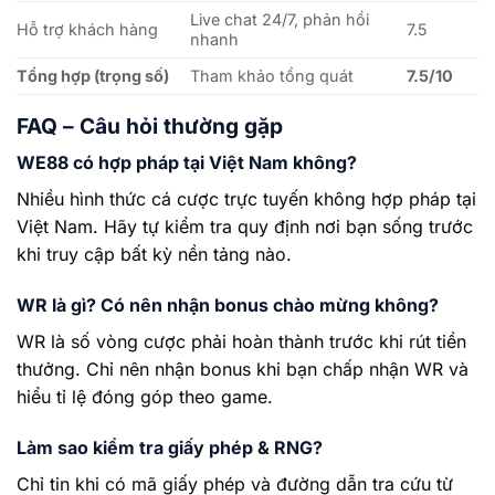
Live chat 24/7, phản hồi
Hỗ trợ khách hàng
7.5
nhanh
Tổng hợp (trọng số)
Tham khảo tổng quát
7.5/10
FAQ – Câu hỏi thường gặp
WE88 có hợp pháp tại Việt Nam không?
Nhiều hình thức cá cược trực tuyến không hợp pháp tại
Việt Nam. Hãy tự kiểm tra quy định nơi bạn sống trước
khi truy cập bất kỳ nền tảng nào.
WR là gì? Có nên nhận bonus chào mừng không?
WR là số vòng cược phải hoàn thành trước khi rút tiền
thưởng. Chỉ nên nhận bonus khi bạn chấp nhận WR và
hiểu tỉ lệ đóng góp theo game.
Làm sao kiểm tra giấy phép & RNG?
Chỉ tin khi có mã giấy phép và đường dẫn tra cứu từ