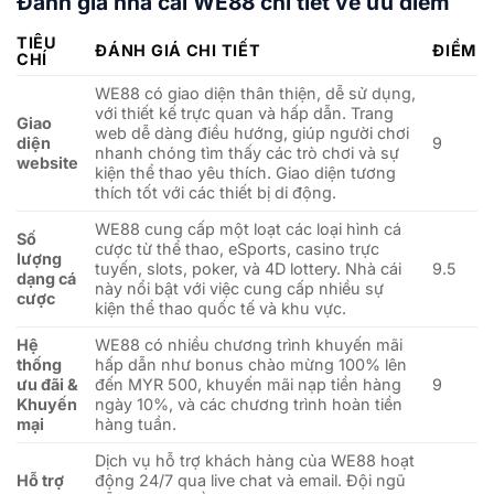
Đánh giá nhà cái WE88 chi tiết về ưu điểm
TIÊU
ĐÁNH GIÁ CHI TIẾT
ĐIỂM
CHÍ
WE88 có giao diện thân thiện, dễ sử dụng,
với thiết kế trực quan và hấp dẫn. Trang
Giao
web dễ dàng điều hướng, giúp người chơi
diện
9
nhanh chóng tìm thấy các trò chơi và sự
website
kiện thể thao yêu thích. Giao diện tương
thích tốt với các thiết bị di động.
WE88 cung cấp một loạt các loại hình cá
Số
cược từ thể thao, eSports, casino trực
lượng
tuyến, slots, poker, và 4D lottery. Nhà cái
9.5
dạng cá
này nổi bật với việc cung cấp nhiều sự
cược
kiện thể thao quốc tế và khu vực.
Hệ
WE88 có nhiều chương trình khuyến mãi
thống
hấp dẫn như bonus chào mừng 100% lên
ưu đãi &
đến MYR 500, khuyến mãi nạp tiền hàng
9
Khuyến
ngày 10%, và các chương trình hoàn tiền
mại
hàng tuần.
Dịch vụ hỗ trợ khách hàng của WE88 hoạt
Hỗ trợ
động 24/7 qua live chat và email. Đội ngũ